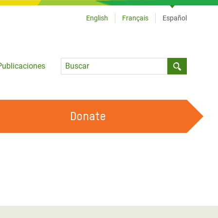
English
Français
Español
Language
Publicaciones
Submit sea
Donate
TRABAJA CON OXFAM
OUR FEMINIST PRINCIPLES
HAZ VOLUNTARIADO