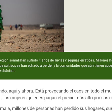
 Climática y Alimentaria
ica Oriental
s de Personas Refugiadas
dán del Sur
s de Refugiados Rohinyá
ngladesh
 en Siria
gión somalí han sufrido 4 años de lluvias y sequías erráticas. Millones 
de cultivos se han echado a perder y la comunidades que aún tienen acc
s en Yemen
es básicas.
ando, aquí y ahora. Está provocando el caos en todo el 
, las mujeres quienes pagan el precio más alto por sus 
la, millones de personas han perdido sus hogares, sus