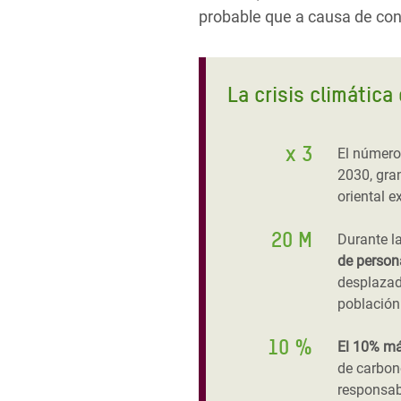
probable que a causa de conf
La crisis climática 
x 3
El número
2030, gran
oriental 
20 M
Durante l
de person
desplazad
población
10 %
El 10% má
de carbon
responsab