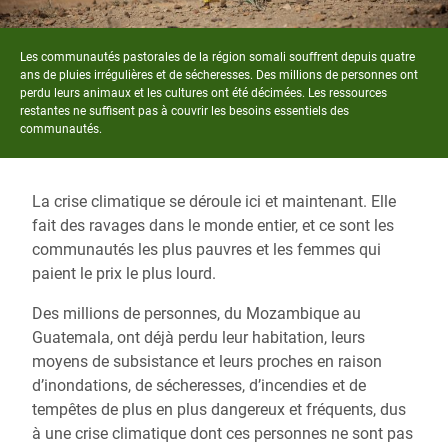
Les communautés pastorales de la région somali souffrent depuis quatre
ans de pluies irrégulières et de sécheresses. Des millions de personnes ont
perdu leurs animaux et les cultures ont été décimées. Les ressources
restantes ne suffisent pas à couvrir les besoins essentiels des
communautés.
La crise climatique se déroule ici et maintenant. Elle
fait des ravages dans le monde entier, et ce sont les
communautés les plus pauvres et les femmes qui
paient le prix le plus lourd.
Des millions de personnes, du Mozambique au
Guatemala, ont déjà perdu leur habitation, leurs
moyens de subsistance et leurs proches en raison
d’inondations, de sécheresses, d’incendies et de
tempêtes de plus en plus dangereux et fréquents, dus
à une crise climatique dont ces personnes ne sont pas