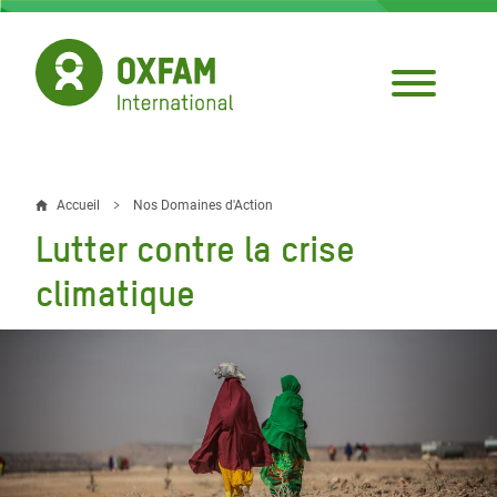
Aller
au
contenu
principal
Accueil
Nos Domaines d'Action
Fil
Lutter contre la crise
d'Ariane
climatique