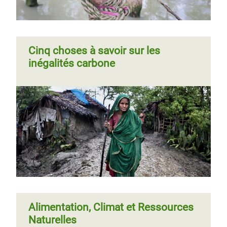
Cinq choses à savoir sur les
Combattre les inégalités des
inégalités carbone
émissions de CO2 dans l’Union
Européenne
Page 1
Page
››
Pagination
suivante
Alimentation, Climat et Ressources
Naturelles