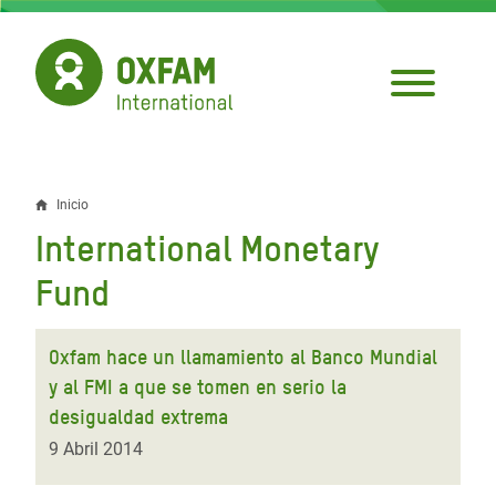
Pasar
al
contenido
principal
Inicio
Sobrescribir
International Monetary
enlaces
Fund
de
ayuda
Oxfam hace un llamamiento al Banco Mundial
a
y al FMI a que se tomen en serio la
la
desigualdad extrema
9 Abril 2014
navegación