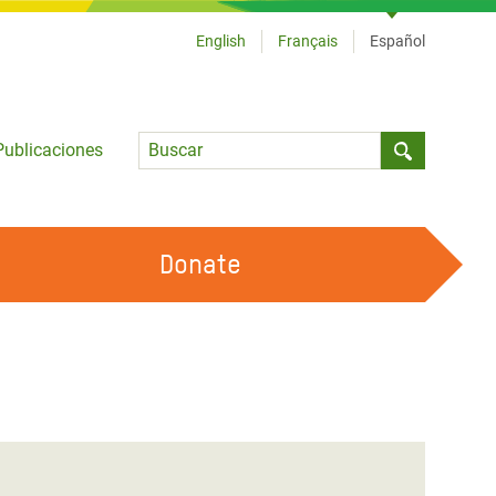
English
Français
Español
Language
Publicaciones
Submit sea
Donate
TRABAJA CON OXFAM
OUR FEMINIST PRINCIPLES
HAZ VOLUNTARIADO