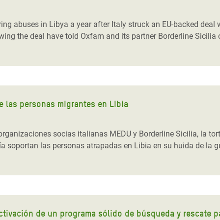
 Climática y Alimentaria
ica Oriental
ring abuses in Libya a year after Italy struck an EU-backed deal 
g the deal have told Oxfam and its partner Borderline Sicilia 
s de Personas Refugiadas
dán del Sur
s de Refugiados Rohinyá
ngladesh
 de las personas migrantes en Libia
 en Siria
s en Yemen
nizaciones socias italianas MEDU y Borderline Sicilia, la tortu
ía soportan las personas atrapadas en Libia en su huida de la gu
ctivación de un programa sólido de búsqueda y rescate pa