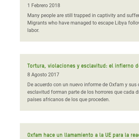
y Recursos Naturales
ayuda
#ActuaPorElClima
Crisis
1 Febrero 2018
Conflictos y Desastres
en Áfr
a
Many people are still trapped in captivity and suffe
Erradiquemos el Sufrimiento Humano que
Migrants who have managed to escape Libya followin
Desigualdad Extrema y
se Oculta tras los Alimentos
Crisi
la
labor.
Servicios Sociales Básicos
en Su
¡Basta! Acabemos con las violencias contra
navegación
Inequality and Rights in a
mujeres y niñas
Crisi
Digital Age
en Ba
Tortura, violaciones y esclavitud: el infierno
Gender, Rights, and Justice
Crisis
8 Agosto 2017
Crisi
De acuerdo con un nuevo informe de Oxfam y sus orga
esclavitud forman parte de los horrores que cada d
países africanos de los que proceden.
Oxfam hace un llamamiento a la UE para la rea