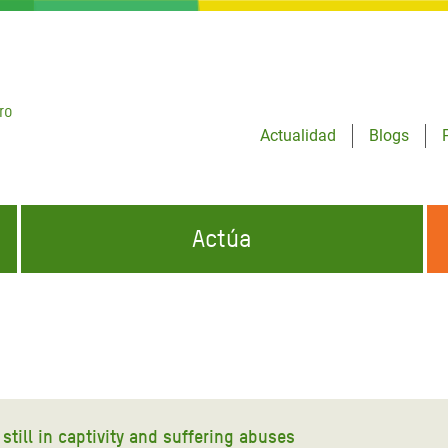
ro
Actualidad
Blogs
Actúa
GENCIAS
INFÓRMATE Y DIFUNDE NUESTROS
DÓNDE TRABAJAMOS
MENSAJES
CONÓCENOS
risis Appeal
iento por la Crisis en
o
still in captivity and suffering abuses