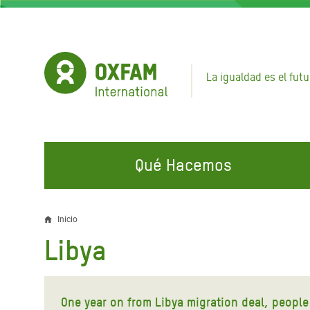
Pasar
al
contenido
principal
La igualdad es el futu
Qué Hacemos
EN QUÉ TRABAJAMOS
ÚNETE A NUESTRAS CAMPAÑAS
EMER
Inicio
Sobrescribir
Libya
Agua y Servicios de
Climate Justice
Gaza C
enlaces
Saneamiento
Hands Off Our Spaces
Llamam
de
Alimentación, Crisis Climática,
Líban
One year on from Libya migration deal, people 
Únete a Nuestra Comunidad para