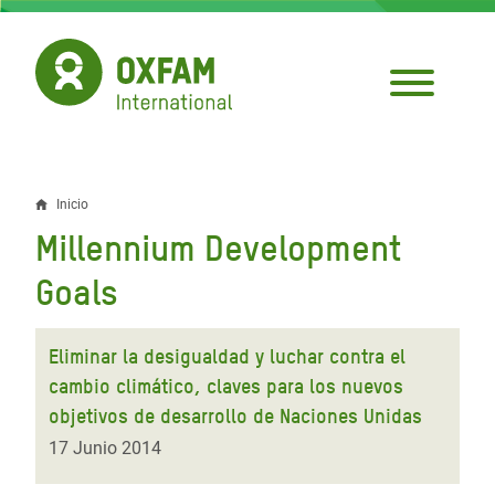
Pasar
al
contenido
principal
Inicio
Sobrescribir
Millennium Development
enlaces
Goals
de
ayuda
Eliminar la desigualdad y luchar contra el
a
cambio climático, claves para los nuevos
la
objetivos de desarrollo de Naciones Unidas
17 Junio 2014
navegación