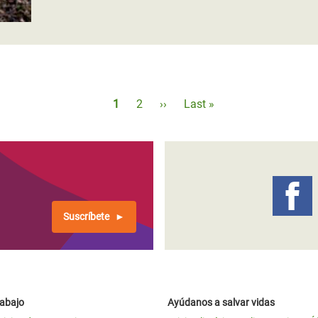
Paginación
Página
1
Página
2
Siguiente
››
Última
Last »
actual
página
página
Suscríbete
rabajo
Ayúdanos a salvar vidas