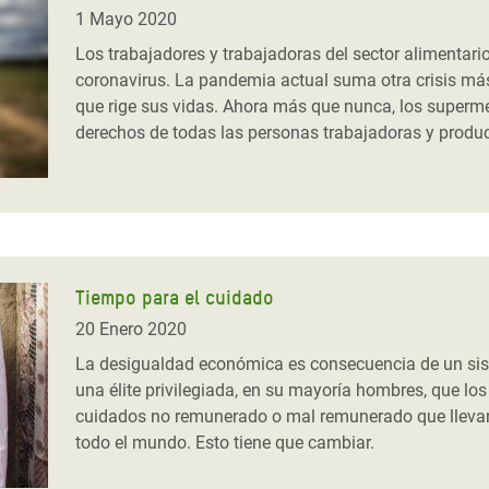
 Climática y Alimentaria
1 Mayo 2020
ica Oriental
Los trabajadores y trabajadoras del sector alimentario
coronavirus. La pandemia actual suma otra crisis má
s de Personas Refugiadas
que rige sus vidas. Ahora más que nunca, los superm
dán del Sur
derechos de todas las personas trabajadoras y produc
s de Refugiados Rohinyá
ngladesh
 en Siria
s en Yemen
Tiempo para el cuidado
20 Enero 2020
La desigualdad económica es consecuencia de un sist
una élite privilegiada, en su mayoría hombres, que los
cuidados no remunerado o mal remunerado que lleva
todo el mundo. Esto tiene que cambiar.