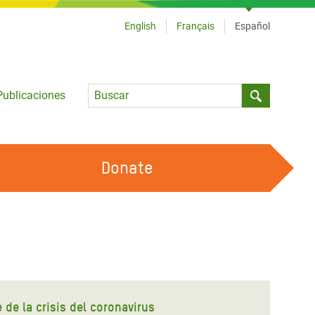
English
Français
Español
Language
Publicaciones
Submit sea
Donate
TRABAJA CON OXFAM
OUR FEMINIST PRINCIPLES
HAZ VOLUNTARIADO
e de la crisis del coronavirus