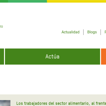
ro
Actualidad
Blogs
Actúa
GENCIAS
INFÓRMATE Y DIFUNDE NUESTROS
DÓNDE TRABAJAMOS
MENSAJES
CONÓCENOS
risis Appeal
iento por la Crisis en
o
Los trabajadores del sector alimentario, al frent