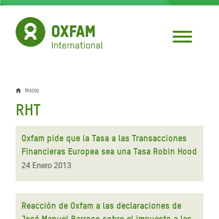
Pasar
al
contenido
principal
Inicio
Sobrescribir
RHT
enlaces
de
Oxfam pide que la Tasa a las Transacciones
ayuda
Financieras Europea sea una Tasa Robin Hood
a
24 Enero 2013
la
navegación
Reacción de Oxfam a las declaraciones de
José Manuel Barroso sobre el impuesto a las