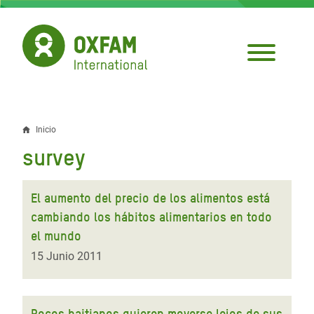
Pasar
al
contenido
principal
Inicio
Sobrescribir
survey
enlaces
de
El aumento del precio de los alimentos está
ayuda
cambiando los hábitos alimentarios en todo
el mundo
a
15 Junio 2011
la
navegación
Pocos haitianos quieren moverse lejos de sus