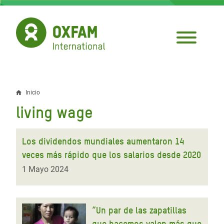
Pasar
al
contenido
principal
Inicio
Sobrescribir
living wage
enlaces
de
Los dividendos mundiales aumentaron 14
ayuda
veces más rápido que los salarios desde 2020
a
1 Mayo 2024
la
navegación
“Un par de las zapatillas
que hacemos valen más que