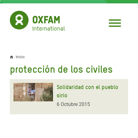
Pasar
al
contenido
principal
Inicio
Sobrescribir
protección de los civiles
enlaces
de
Solidaridad con el pueblo
ayuda
sirio
a
6 Octubre 2015
la
navegación