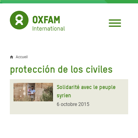
Aller
au
contenu
principal
Accueil
Fil
protección de los civiles
d'Ariane
Solidarité avec le peuple
syrien
6 octobre 2015