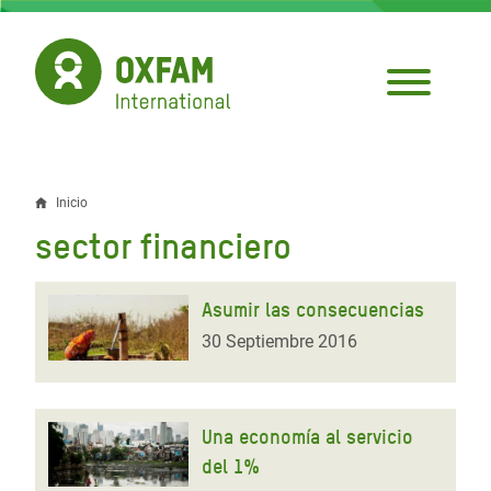
Pasar
al
contenido
principal
Inicio
Sobrescribir
sector financiero
enlaces
de
Asumir las consecuencias
ayuda
30 Septiembre 2016
a
la
Una economía al servicio
navegación
del 1%