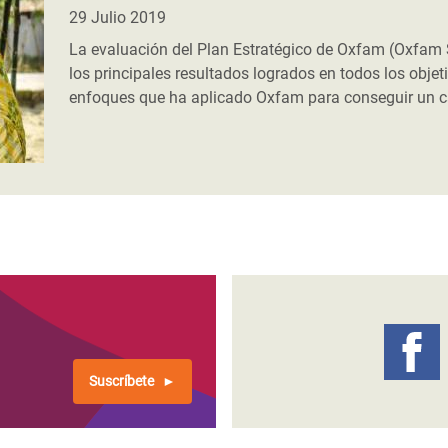
 Climática y Alimentaria
29 Julio 2019
ica Oriental
La evaluación del Plan Estratégico de Oxfam (Oxfam 
los principales resultados logrados en todos los objet
s de Personas Refugiadas
enfoques que ha aplicado Oxfam para conseguir un c
dán del Sur
s de Refugiados Rohinyá
ngladesh
 en Siria
s en Yemen
Suscríbete