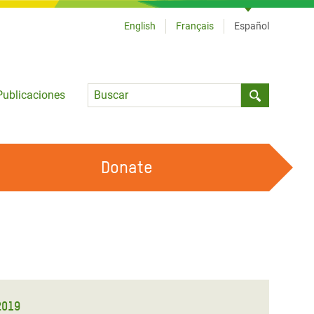
English
Français
Español
Language
Publicaciones
Submit sea
Donate
TRABAJA CON OXFAM
OUR FEMINIST PRINCIPLES
HAZ VOLUNTARIADO
2019