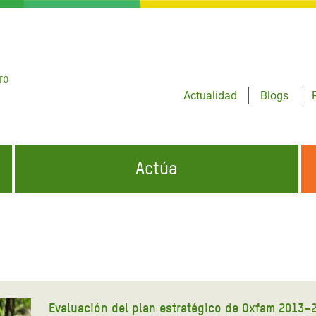
ro
Actualidad
Blogs
Actúa
GENCIAS
INFÓRMATE Y DIFUNDE NUESTROS
DÓNDE TRABAJAMOS
MENSAJES
CONÓCENOS
risis Appeal
iento por la Crisis en
o
Evaluación del plan estratégico de Oxfam 2013–