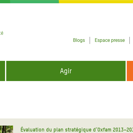
té
Blogs
Espace presse
Agir
NCES HUMANITAIRES
S'INFORMER ET RELAYER NOS MESSAGES
OXFAM DANS LE MONDE
QUI SOMMES-NOUS ?
 aux Dons pour la Crise
ban
à Gaza
Évaluation du plan stratégique d’Oxfam 2013–20