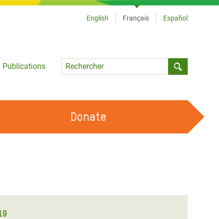
English
Français
Español
Language
Publications
Submit sea
Donate
TRAVAILLER AVEC NOUS
OUR FEMINIST PRINCIPLES
DEVENIR BÉNÉVOLE
19