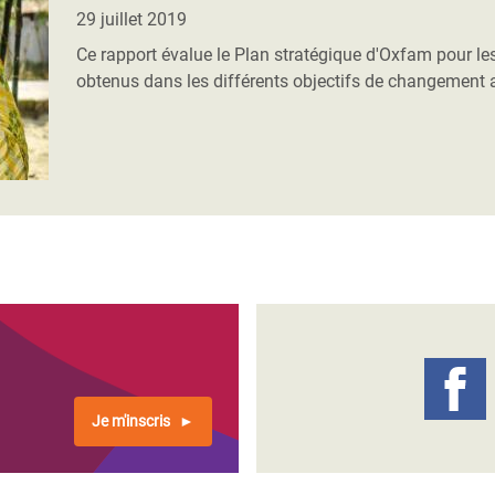
Climatique et
29 juillet 2019
ntaire en Afrique de
Ce rapport évalue le Plan stratégique d'Oxfam pour le
obtenus dans les différents objectifs de changement a
 au Yémen
 des Réfugiés Rohingyas
ngladesh
 des Réfugié·es au
n du Sud
en Syrie
Je m'inscris