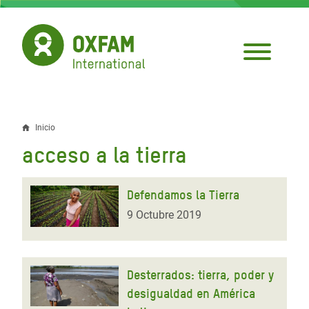
Pasar
al
contenido
principal
Inicio
Sobrescribir
acceso a la tierra
enlaces
de
Defendamos la Tierra
ayuda
9 Octubre 2019
a
la
Desterrados: tierra, poder y
navegación
desigualdad en América