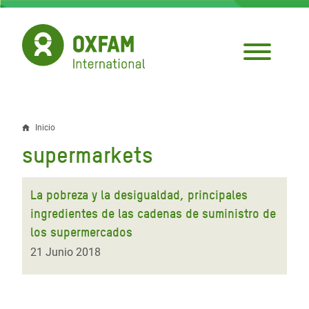
Pasar
al
contenido
principal
Inicio
Sobrescribir
supermarkets
enlaces
de
La pobreza y la desigualdad, principales
ayuda
ingredientes de las cadenas de suministro de
los supermercados
a
21 Junio 2018
la
navegación