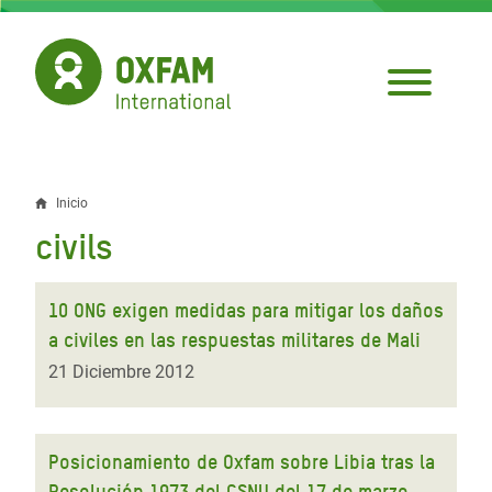
Pasar
al
contenido
principal
Inicio
Sobrescribir
civils
enlaces
de
10 ONG exigen medidas para mitigar los daños
ayuda
a civiles en las respuestas militares de Mali
a
21 Diciembre 2012
la
navegación
Posicionamiento de Oxfam sobre Libia tras la
Resolución 1973 del CSNU del 17 de marzo