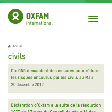
Aller
au
contenu
principal
Accueil
Fil
civils
d'Ariane
Dix ONG demandent des mesures pour réduire
les risques encourus par les civils au Mali
20 décembre 2012
Déclaration d’Oxfam à la suite de la résolution
1973 du 17 mars du Conseil de sécurité des