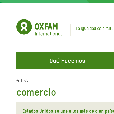
Pasar
al
contenido
principal
La igualdad es el futu
Qué Hacemos
EN QUÉ TRABAJAMOS
ÚNETE A NUESTRAS CAMPAÑAS
EMER
Inicio
Sobrescribir
comercio
Agua y Servicios de
Climate Justice
Gaza C
enlaces
Saneamiento
Hands Off Our Spaces
Llamam
de
Alimentación, Crisis Climática,
Líban
Estados Unidos se une a los más de cien país
Únete a Nuestra Comunidad para