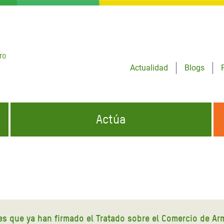
ro
Actualidad
Blogs
Actúa
GENCIAS
INFÓRMATE Y DIFUNDE NUESTROS
DÓNDE TRABAJAMOS
MENSAJES
CONÓCENOS
risis Appeal
iento por la Crisis en
o
es que ya han firmado el Tratado sobre el Comercio de Ar