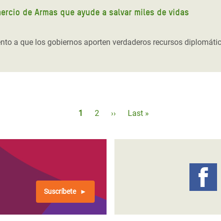
rcio de Armas que ayude a salvar miles de vidas
 a que los gobiernos aporten verdaderos recursos diplomáticos
Paginación
Página
1
Página
2
Siguiente
››
Última
Last »
actual
página
página
Suscríbete