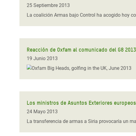
y Recursos Naturales
ayuda
#ActuaPorElClima
Crisis
25 Septiembre 2013
Conflictos y Desastres
en Áfr
a
La coalición Armas bajo Control ha acogido hoy co
Erradiquemos el Sufrimiento Humano que
Desigualdad Extrema y
se Oculta tras los Alimentos
Crisi
la
Servicios Sociales Básicos
en Su
¡Basta! Acabemos con las violencias contra
navegación
Inequality and Rights in a
mujeres y niñas
Crisi
Reacción de Oxfam al comunicado del G8 2013
Digital Age
en Ba
19 Junio 2013
Gender, Rights, and Justice
Crisis
Crisi
Los ministros de Asuntos Exteriores europeos
24 Mayo 2013
La transferencia de armas a Siria provocaría un ma