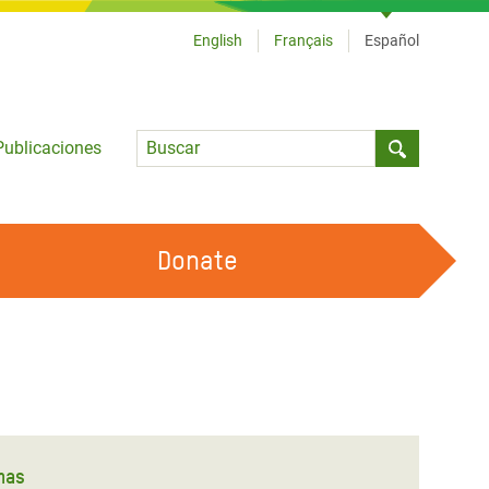
English
Français
Español
Language
Publicaciones
Submit sea
Donate
TRABAJA CON OXFAM
OUR FEMINIST PRINCIPLES
HAZ VOLUNTARIADO
mas