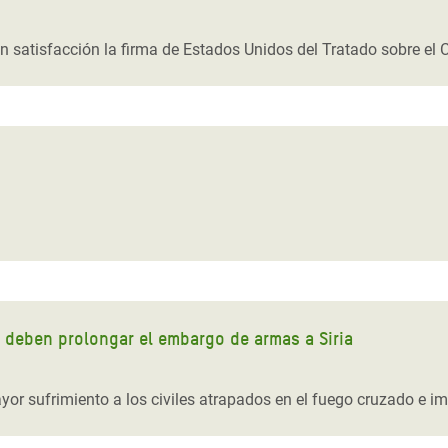
 Climática y Alimentaria
ica Oriental
n satisfacción la firma de Estados Unidos del Tratado sobre el
s de Personas Refugiadas
dán del Sur
s de Refugiados Rohinyá
ngladesh
 en Siria
s en Yemen
 deben prolongar el embargo de armas a Siria
yor sufrimiento a los civiles atrapados en el fuego cruzado e i