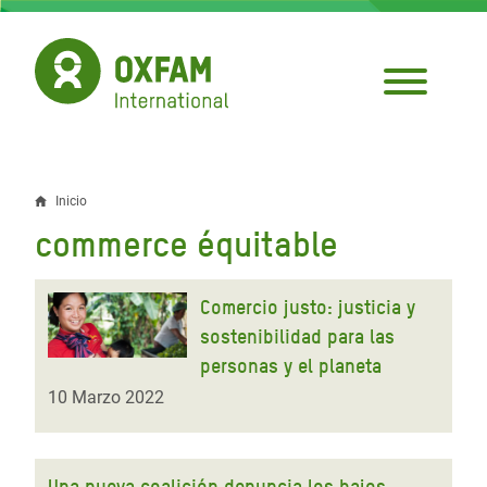
Pasar
al
contenido
principal
Inicio
Sobrescribir
commerce équitable
enlaces
de
Comercio justo: justicia y
ayuda
sostenibilidad para las
personas y el planeta
a
10 Marzo 2022
la
navegación
Una nueva coalición denuncia los bajos