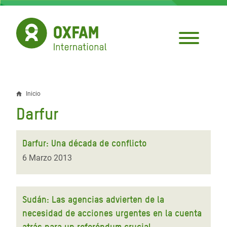
Pasar
al
contenido
principal
Inicio
Sobrescribir
Darfur
enlaces
de
Darfur: Una década de conflicto
ayuda
6 Marzo 2013
a
la
Sudán: Las agencias advierten de la
navegación
necesidad de acciones urgentes en la cuenta
atrás para un referéndum crucial