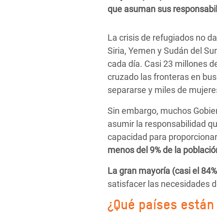
y Recursos Naturales
ayuda
#ActuaPorElClima
Crisis
que asuman sus responsabili
Conflictos y Desastres
en Áfr
a
Erradiquemos el Sufrimiento Humano que
La crisis de refugiados no d
Desigualdad Extrema y
se Oculta tras los Alimentos
Crisi
la
Siria, Yemen y Sudán del Su
Servicios Sociales Básicos
en Su
¡Basta! Acabemos con las violencias contra
navegación
cada día. Casi 23 millones d
Inequality and Rights in a
mujeres y niñas
Crisi
cruzado las fronteras en bus
Digital Age
en Ba
separarse y miles de mujeres
Gender, Rights, and Justice
Crisis
Sin embargo, muchos Gobiern
asumir la responsabilidad q
Crisi
capacidad para proporcionar 
menos del 9% de la población
La gran mayoría (casi el 84%
satisfacer las necesidades d
¿Qué países están 