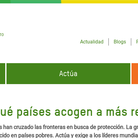
ro
Actualidad
Blogs
Actúa
GENCIAS
INFÓRMATE Y DIFUNDE NUESTROS
DÓNDE TRABAJAMOS
MENSAJES
Qué países acogen a más r
CONÓCENOS
risis Appeal
iento por la Crisis en
s han cruzado las fronteras en busca de protección. La g
o
ido en países pobres. Actúa y exige a los líderes mundia