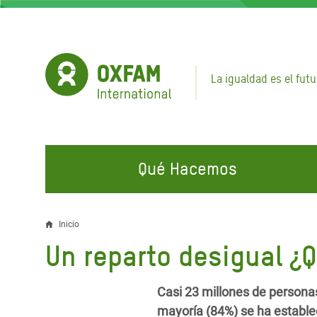
Pasar
al
contenido
principal
La igualdad es el futu
Qué Hacemos
EN QUÉ TRABAJAMOS
ÚNETE A NUESTRAS CAMPAÑAS
EMER
Inicio
Sobrescribir
Un reparto desigual ¿
Agua y Servicios de
Climate Justice
Gaza C
enlaces
Saneamiento
Hands Off Our Spaces
Llamam
de
Casi 23 millones de persona
Alimentación, Crisis Climática,
Líban
Únete a Nuestra Comunidad para
mayoría (84%) se ha establec