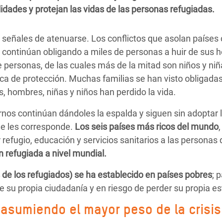
 Climática y Alimentaria
dades y protejan las vidas de las personas refugiadas.
ica Oriental
a señales de atenuarse. Los conflictos que asolan paíse
s de Personas Refugiadas
r continúan obligando a miles de personas a huir de sus 
dán del Sur
e personas, de las cuales más de la mitad son niños y niñ
s de Refugiados Rohinyá
ca de protección. Muchas familias se han visto obligadas
ngladesh
, hombres, niñas y niños han perdido la vida.
 en Siria
os continúan dándoles la espalda y siguen sin adoptar 
ue les corresponde.
Los seis países más ricos del mundo
s en Yemen
refugio, educación y servicios sanitarios a las personas
 refugiada a nivel mundial.
 de los refugiados) se ha establecido en países pobres
; 
e su propia ciudadanía y en riesgo de perder su propia es
asumiendo el mayor peso de la crisis