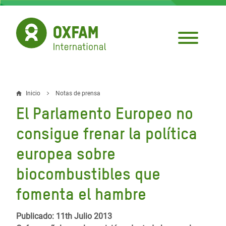
Pasar
al
contenido
principal
Inicio
Notas de prensa
Sobrescribir
El Parlamento Europeo no
enlaces
consigue frenar la política
de
europea sobre
ayuda
biocombustibles que
a
la
fomenta el hambre
navegación
Publicado: 11th Julio 2013