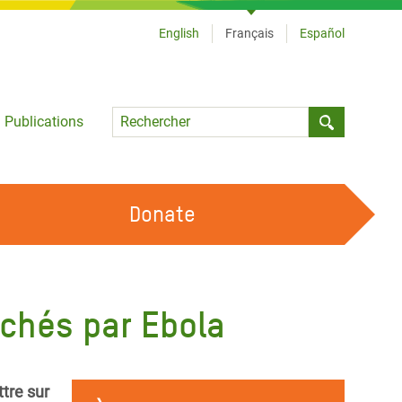
English
Français
Español
Language
Publications
Submit sea
Donate
TRAVAILLER AVEC NOUS
OUR FEMINIST PRINCIPLES
uchés par Ebola
DEVENIR BÉNÉVOLE
ttre sur