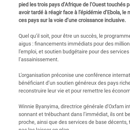
pied les trois pays d’Afrique de l’Ouest touchés p
Conflits et Catastrophes
#MonClimatMonAvenir
Crise 
avoir tardé à réagir face à l’épidémie d’Ebola, 
Alime
Inégalités Extrêmes et
Mettons Fin à la Souffrance qui se Cache
ces pays sur la voie d’une croissance inclusive.
l’Est
Services Essentiels
Derrière notre Alimentation
Crise
Quel qu’il soit, pour être un succès, le progra
Inequality and Rights in a
Les Violences Faites aux Femmes et aux
aigus : financements immédiats pour des millio
Digital Age
Filles, Ça Suffit !
Crise
l’emploi, et soutien budgétaire pour des services
au Ba
Gender, Rights, and Justice
l’assainissement.
Crise
Souda
L’organisation préconise une conférence interna
bénéficiant d’un soutien généreux des pays rich
Crise 
reconstruire leur vie et pour remettre les économ
Winnie Byanyima, directrice générale d'Oxfam inte
sonnant et trébuchant dans l’immédiat, ils ont bes
proche, ainsi que des services de base décents, te
pas les laisser en plan.