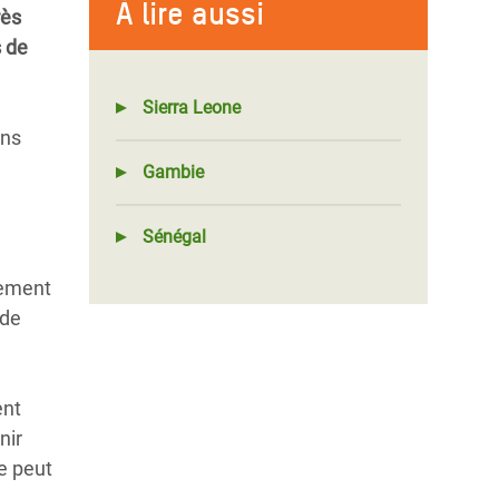
À lire aussi
rès
s de
Sierra Leone
ins
Gambie
Sénégal
vement
 de
ent
nir
ne peut