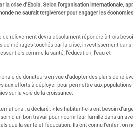
ar la crise d’Ebola. Selon l’organisation internationale, ap
Climatique et
le monde ne saurait tergiverser pour engager les économie
ntaire en Afrique de
 au Yémen
mme de relèvement devra absolument répondre à trois beso
ns de ménages touchés par la crise, investissement dans
 des Réfugiés Rohingyas
 essentiels comme la santé, l’éducation, l’eau et
ngladesh
 des Réfugié·es au
n du Sud
tionale de donateurs en vue d’adopter des plans de relè
es aux efforts à déployer pour permettre aux populations
en Syrie
ies sur la voie de la croissance.
rnational, a déclaré : « les habitant-e-s ont besoin d’arg
oin d’un bon travail pour nourrir leur famille dans un ave
ls que la santé et l’éducation. Ils ont connu l’enfer ; on 