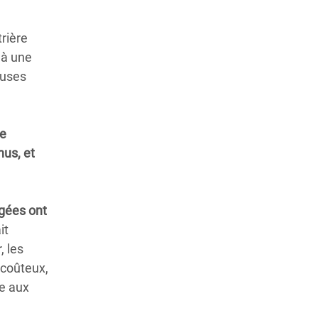
rière
 à une
cuses
de
nus, et
gées ont
it
, les
 coûteux,
re aux