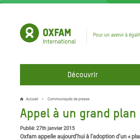
Aller
au
contenu
principal
Pour un avenir à égali
Découvrir
NOS DOMAINES D'ACTION
REJOINDRE NOS CAMPAGNES
URGE
Accueil
Communiqués de presse
Fil
Appel à un grand plan
Eau et Assainissement
Climate Justice
Appel
d'Ariane
au Li
Alimentation, Climat et
Hands Off Our Spaces
Publié: 27th janvier 2015
Ressources Naturelles
Crise 
Oxfam appelle aujourd’hui à l’adoption d’un « plan
Rejoignez la Communauté