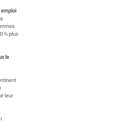
 emploi
la
hommes.
40 % plus
us le
ontinent
e
é leur
n