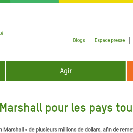
té
Blogs
Espace presse
Agir
NCES HUMANITAIRES
S'INFORMER ET RELAYER NOS MESSAGES
OXFAM DANS LE MONDE
 Marshall pour les pays to
QUI SOMMES-NOUS ?
 aux Dons pour la Crise
ban
à Gaza
 Marshall » de plusieurs millions de dollars, afin de reme