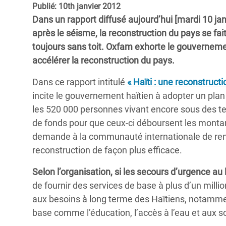
Publié: 10th janvier 2012
Conflits et Catastrophes
#MonClimatMonAvenir
Crise 
Dans un rapport diffusé aujourd’hui [mardi 10 jan
Alime
Inégalités Extrêmes et
Mettons Fin à la Souffrance qui se Cache
après le séisme, la reconstruction du pays se fait
l’Est
Services Essentiels
Derrière notre Alimentation
toujours sans toit. Oxfam exhorte le gouvernemen
Crise
accélérer la reconstruction du pays.
Inequality and Rights in a
Les Violences Faites aux Femmes et aux
Digital Age
Filles, Ça Suffit !
Crise
Dans ce rapport intitulé
« Haïti : une reconstruct
au Ba
incite le gouvernement haïtien à adopter un plan 
Gender, Rights, and Justice
les 520 000 personnes vivant encore sous des te
Crise
de fonds pour que ceux-ci déboursent les montant
Souda
demande à la communauté internationale de ren
reconstruction de façon plus efficace.
Crise 
Selon l’organisation, si les secours d’urgence a
de fournir des services de base à plus d’un milli
aux besoins à long terme des Haïtiens, notamme
base comme l’éducation, l’accès à l’eau et aux s