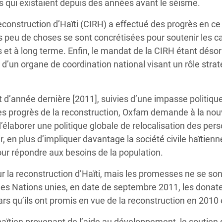
 qui existaient depuis des années avant le séisme.
econstruction d’Haïti (CIRH) a effectué des progrès en ce 
is peu de choses se sont concrétisées pour soutenir les c
 et à long terme. Enfin, le mandat de la CIRH étant déso
 d’un organe de coordination national visant un rôle stra
 d’année dernière [2011], suivies d’une impasse politique
les progrès de la reconstruction, Oxfam demande à la nou
d’élaborer une politique globale de relocalisation des per
, en plus d’impliquer davantage la société civile haïtienn
pour répondre aux besoins de la population.
r la reconstruction d’Haïti, mais les promesses ne se so
n les Nations unies, en date de septembre 2011, les donat
ars qu’ils ont promis en vue de la reconstruction en 2010 
ïtien provenant de l’aide au développement, le soutien