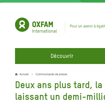
Aller
au
contenu
principal
Pour un avenir à égali
Découvrir
NOS DOMAINES D'ACTION
REJOINDRE NOS CAMPAGNES
URGE
Accueil
Communiqués de presse
Fil
Deux ans plus tard, la
Eau et Assainissement
Climate Justice
Appel
d'Ariane
au Li
Alimentation, Climat et
Hands Off Our Spaces
laissant un demi-milli
Ressources Naturelles
Crise 
Rejoignez la Communauté