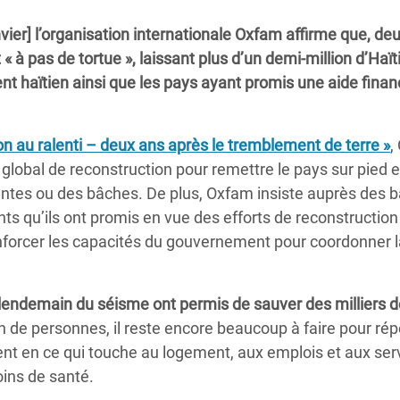
Climatique et
vier] l’organisation internationale Oxfam affirme que, de
ntaire en Afrique de
 « à pas de tortue », laissant plus d’un demi-million d’Haït
t haïtien ainsi que les pays ayant promis une aide finan
 au Yémen
 des Réfugiés Rohingyas
ion au ralenti – deux ans après le tremblement de terre »
,
ngladesh
global de reconstruction pour remettre le pays sur pied e
ntes ou des bâches. De plus, Oxfam insiste auprès des ba
 des Réfugié·es au
s qu’ils ont promis en vue des efforts de reconstruction
n du Sud
forcer les capacités du gouvernement pour coordonner l
en Syrie
u lendemain du séisme ont permis de sauver des milliers d
on de personnes, il reste encore beaucoup à faire pour ré
nt en ce qui touche au logement, aux emplois et aux ser
oins de santé.