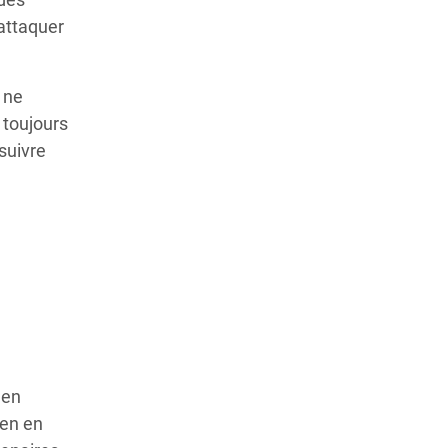
attaquer
 ne
 toujours
suivre
 en
ien en