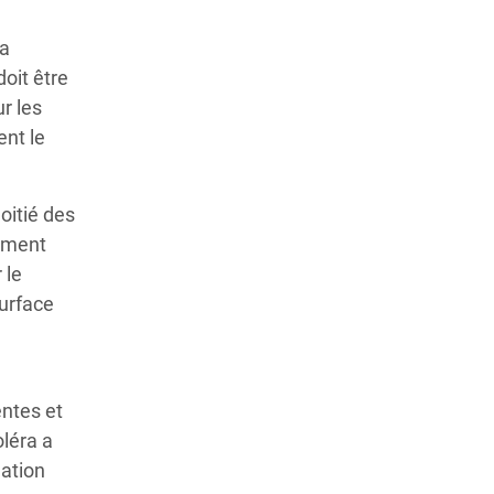
la
oit être
r les
ent le
oitié des
lement
 le
surface
entes et
oléra a
lation