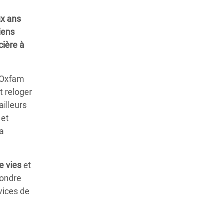
ux ans
iens
cière à
 Oxfam
t reloger
illeurs
 et
a
e vies
et
pondre
vices de