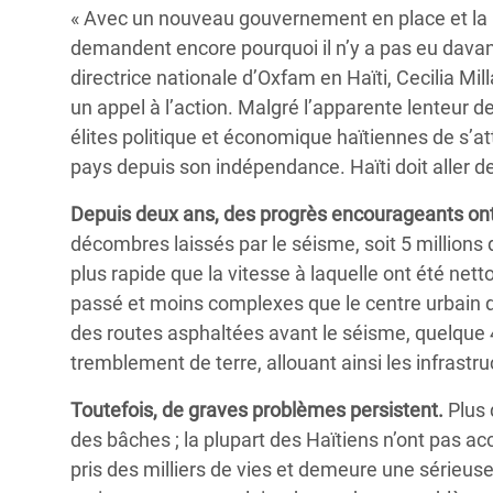
« Avec un nouveau gouvernement en place et la pr
demandent encore pourquoi il n’y a pas eu davan
directrice nationale d’Oxfam en Haïti, Cecilia M
un appel à l’action. Malgré l’apparente lenteur d
élites politique et économique haïtiennes de s’att
pays depuis son indépendance. Haïti doit aller de 
Depuis deux ans, des progrès encourageants ont é
décombres laissés par le séisme, soit 5 million
plus rapide que la vitesse à laquelle ont été nett
passé et moins complexes que le centre urbain de
des routes asphaltées avant le séisme, quelque 
tremblement de terre, allouant ainsi les infrastr
Toutefois, de graves problèmes persistent.
Plus 
des bâches ; la plupart des Haïtiens n’ont pas acc
pris des milliers de vies et demeure une sérieus