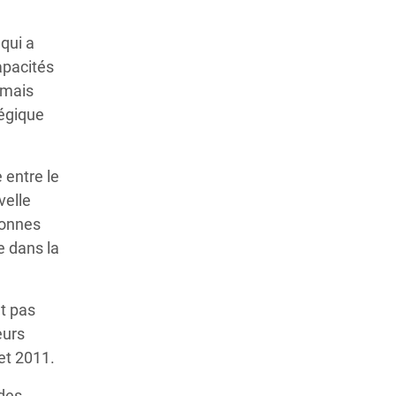
qui a
apacités
rmais
tégique
 entre le
velle
sonnes
e dans la
nt pas
eurs
et 2011.
 des