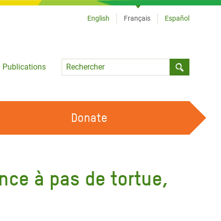
English
Français
Español
Language
Publications
Submit sea
Donate
TRAVAILLER AVEC NOUS
OUR FEMINIST PRINCIPLES
ance à pas de tortue,
DEVENIR BÉNÉVOLE