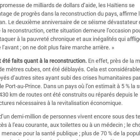
omesse de milliards de dollars d’aide, les Haïtiens se
tage de progrès dans la reconstruction du pays, affirme 
illan. Le deuxième anniversaire de ce séisme dévastateur d
e la reconstruction, cette situation demeure l’occasion pou
aquer à la pauvreté chronique et aux inégalités qui afflig
l’avant ; on ne doit plus faire marche arrière. »
té faits quant à la reconstruction.
En effet, près de la m
s de mètres cubes, ont été déblayés. Cela est considérab
oyés d’autres sites ayant subi des crises humanitaires par
 Port-au-Prince. Dans un pays où l’on estimait à 5 % la 
430 km de routes ont été construits ou réparés depuis le
uctures nécessaires à la revitalisation économique.
d’un demi-million de personnes vivent encore sous des t
ès à l’eau courante, aux toilettes ou à un médecin ; le ch
e menace pour la santé publique ; plus de 70 % de la popu