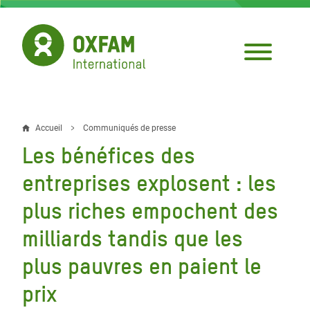
Aller
au
contenu
principal
Accueil
Communiqués de presse
Fil
Les bénéfices des
d'Ariane
entreprises explosent : les
plus riches empochent des
milliards tandis que les
plus pauvres en paient le
prix