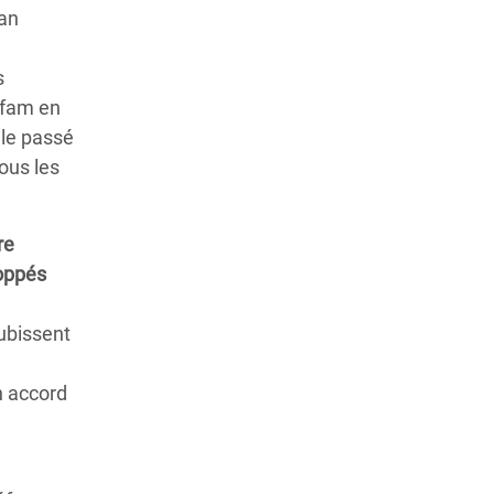
lan
s
xfam en
 le passé
ous les
re
loppés
subissent
n accord