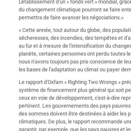
L'établissement d'un « fonds vert » mondial, grâc
du changement climatique pourront se faire ente
permettra de faire avancer les négociations.»
« Cette année, tout autour du globe, des populati
sécheresses, des incendies, des tempêtes et d'
au fur et à mesure de l'intensification du change
planète, certaines personnes ont perdu toutes le
nous n'avons toujours pas pris conscience de leur
les bases de l'adaptation au climat ou payer demai
Le rapport d'Oxfam « Righting Two Wrongs » préco
système de financement plus général qui soit p
ceux en voie de développement, c'est-à-dire représ
pertinent. Les gouvernements des pays pauvres d
des sommes doivent être destinées à aider les 
climatiques. De plus, le rapport recommande un
garantir, par exemple, que les pays pauvres et 