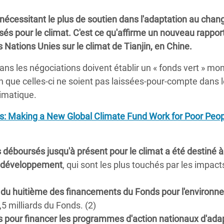
Climatique et
s nécessitant le plus de soutien dans l'adaptation au cha
ntaire en Afrique de
és pour le climat. C'est ce qu'affirme un nouveau rappor
 Nations Unies sur le climat de Tianjin, en Chine.
 au Yémen
s les négociations doivent établir un « fonds vert » mon
 des Réfugiés Rohingyas
n que celles-ci ne soient pas laissées-pour-compte dans 
ngladesh
imatique.
 des Réfugié·es au
s: Making a New Global Climate Fund Work for Poor Peop
n du Sud
en Syrie
déboursés jusqu'à présent pour le climat a été destiné à
e développement
, qui sont les plus touchés par les impact
s du huitième des financements du Fonds pour l'environ
3,5 milliards du Fonds. (2)
és pour financer les programmes d'action nationaux d'ada