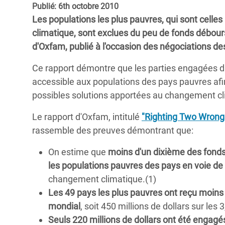
Publié: 6th octobre 2010
Conflits et Catastrophes
#MonClimatMonAvenir
Crise 
Les populations les plus pauvres, qui sont celle
Alime
Inégalités Extrêmes et
Mettons Fin à la Souffrance qui se Cache
climatique, sont exclues du peu de fonds débours
l’Est
Services Essentiels
Derrière notre Alimentation
d'Oxfam, publié à l'occasion des négociations des
Crise
Inequality and Rights in a
Les Violences Faites aux Femmes et aux
Ce rapport démontre que les parties engagées dan
Digital Age
Filles, Ça Suffit !
Crise
accessible aux populations des pays pauvres afi
au Ba
possibles solutions apportées au changement cl
Gender, Rights, and Justice
Crise
Le rapport d'Oxfam, intitulé
"Righting Two Wrong
Souda
rassemble des preuves démontrant que:
Crise 
On estime que
moins d'un dixième des fonds 
les populations pauvres des pays en voie d
changement climatique.(1)
Les 49 pays les plus pauvres ont reçu moin
mondial
, soit 450 millions de dollars sur les 
Seuls 220 millions de dollars ont été engag