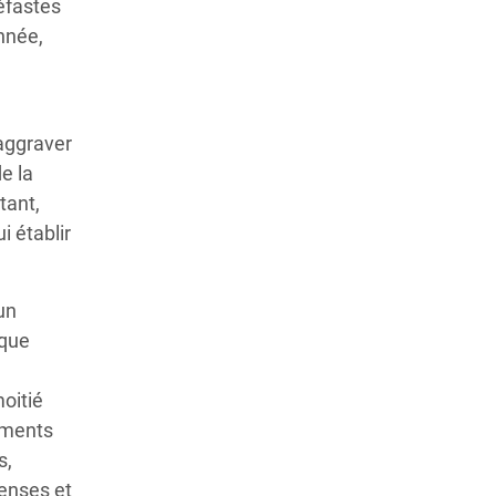
néfastes
nnée,
aggraver
e la
tant,
i établir
un
 que
oitié
ements
s,
penses et