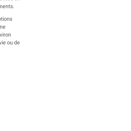
ements.
ptions
une
viron
vie ou de