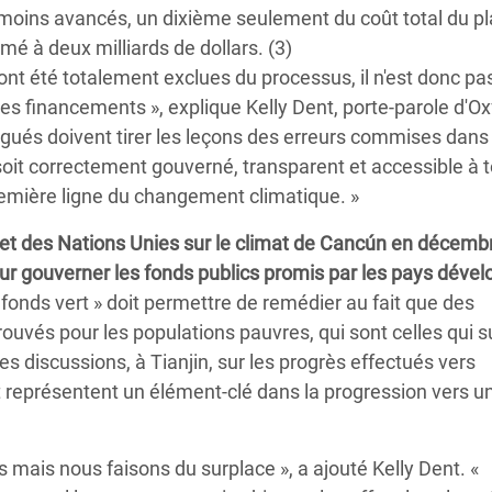
oins avancés, un dixième seulement du coût total du p
é à deux milliards de dollars. (3)
nt été totalement exclues du processus, il n'est donc pa
es financements », explique Kelly Dent, porte-parole d'O
gués doivent tirer les leçons des erreurs commises dans
 soit correctement gouverné, transparent et accessible à t
emière ligne du changement climatique. »
et des Nations Unies sur le climat de Cancún en décemb
our gouverner les fonds publics promis par les pays déve
fonds vert » doit permettre de remédier au fait que des
rouvés pour les populations pauvres, qui sont celles qui 
s discussions, à Tianjin, sur les progrès effectués vers
t représentent un élément-clé dans la progression vers u
ais nous faisons du surplace », a ajouté Kelly Dent. «