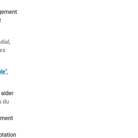
ngement
t
dial,
les
le"
,
 aider
s du
nement
ptation