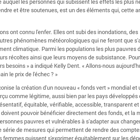
e auquel les personnes qui subissent les effets les plus 
ndre et être soutenues, est un des éléments qui, cette a
ons ont connu l'enfer. Elles ont subi des inondations, des
autres phénomènes météorologiques qui ne feront que s'
ment climatique. Parmi les populations les plus pauvres d
urs récoltes ainsi que leurs moyens de subsistance. Pour
s besoins » a indiqué Kelly Dent. « Allons-nous aujourd'hu
n le prix de l'échec ? »
nise la création d'un nouveau « fonds vert » mondial et 
erçu comme légitime, aussi bien par les pays développés
entatif, équitable, vérifiable, accessible, transparent et
oivent pouvoir bénéficier directement des fonds, et la m
personnes pauvres et vulnérables à s'adapter aux chang
e série de mesures qui permettent de rendre des compte
les femmes puissent s'exprimer équitablement sur les dé