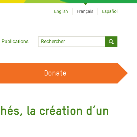
English
Français
Español
Language
Publications
Submit sea
Donate
TRAVAILLER AVEC NOUS
OUR FEMINIST PRINCIPLES
hés, la création d’un
DEVENIR BÉNÉVOLE