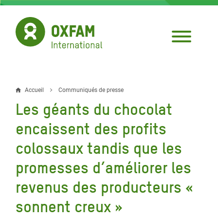
Aller
au
contenu
principal
Accueil
Communiqués de presse
Fil
Les géants du chocolat
d'Ariane
encaissent des profits
colossaux tandis que les
promesses d’améliorer les
revenus des producteurs «
sonnent creux »