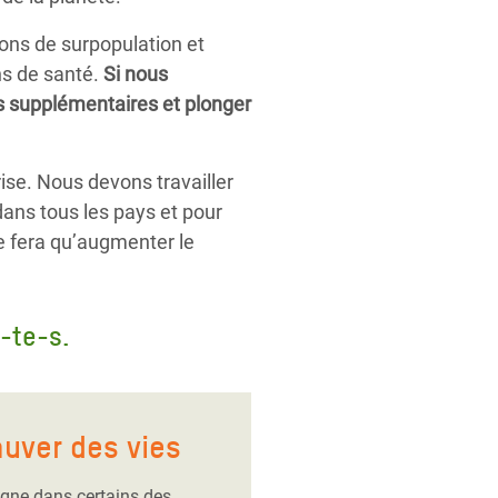
ons de surpopulation et
ins de santé.
Si nous
es supplémentaires et plonger
se. Nous devons travailler
ans tous les pays et pour
ne fera qu’augmenter le
-te-s.
auver des vies
gne dans certains des