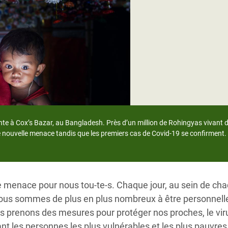
Climatique et
ntaire en Afrique de
 au Yémen
 des Réfugiés Rohingyas
ngladesh
 des Réfugié·es au
ente à Cox’s Bazar, au Bangladesh. Près d’un million de Rohingyas vivant 
n du Sud
te nouvelle menace tandis que les premiers cas de Covid-19 se confirmen
en Syrie
e menace pour nous tou-te-s. Chaque jour, au sein de ch
ous sommes de plus en plus nombreux à être personnell
s prenons des mesures pour protéger nos proches, le vir
nt les personnes les plus vulnérables et les plus pauvres 