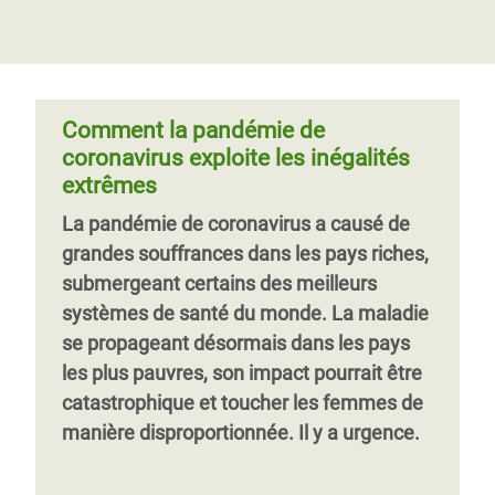
la fin de l'année, plus de personnes
aujourd’hui en situation d’insécurité
monde entier ont signé une lettre ouverte
pourraient mourir de faim du fait de
alimentaire. Près de la moitié de la
appelant tous les gouvernements à s’unir
l’impact de la COVID 19 que de la maladie
population est affectée par les
en faveur d’un vaccin universel
elle-même. Malgré cela, la réponse de la
répercussions économiques de la
communauté internationale à l'insécurité
Comment la pandémie de
pandémie de coronavirus, et ce sont les
alimentaire mondiale a été
coronavirus exploite les inégalités
personnes les plus vulnérables qui sont le
dangereusement insuffisante.
extrêmes
plus durement touchées.
La pandémie de coronavirus a causé de
Page
‹‹
Page 6
Page
››
grandes souffrances dans les pays riches,
précédente
suivante
submergeant certains des meilleurs
systèmes de santé du monde. La maladie
se propageant désormais dans les pays
les plus pauvres, son impact pourrait être
catastrophique et toucher les femmes de
manière disproportionnée. Il y a urgence.