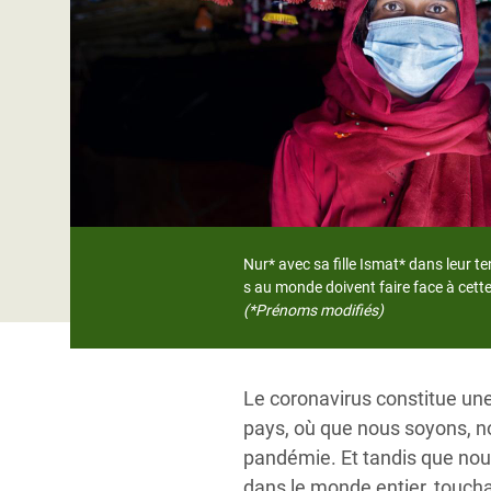
Conflits et Catastrophes
#MonClimatMonAvenir
Crise 
Alime
Inégalités Extrêmes et
Mettons Fin à la Souffrance qui se Cache
l’Est
Services Essentiels
Derrière notre Alimentation
Crise
Inequality and Rights in a
Les Violences Faites aux Femmes et aux
Digital Age
Filles, Ça Suffit !
Crise
au Ba
Gender, Rights, and Justice
Crise
Nur* avec sa fille Ismat* dans leur t
Souda
s au monde doivent faire face à cet
(*Prénoms modifiés)
Crise 
Le coronavirus constitue un
pays, où que nous soyons, n
pandémie. Et tandis que nou
dans le monde entier, toucha