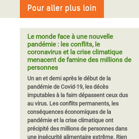
compagnies pharmaceutiques
rembourser leurs dettes envers des pays
Pour aller plus loin
Alors que l’année 2020 touche à sa fin, le
Le prix de la vaccination de la moitié la
riches et des institutions financières que
chaos économique semé par la pandémie
plus pauvre de l’humanité (3,7 milliards de
pour des soins de santé. Rejoignez-nous,
de COVID-19 semble parti pour durer.
personnes) contre le coronavirus pourrait
ainsi que des milliers d’autres militant-e-s
Notre analyse révèle qu’aucune des aides
Le monde face à une nouvelle
être inférieur aux profits en
du monde entier, pour demander aux
en matière de protection sociale destinée
pandémie : les conflits, le
dirigeants du G20 d’#AnnulerLaDette et
aux personnes sans emploi, aux
coronavirus et la crise climatique
d’aider à lutter contre la pandémie de
personnes âgées, aux enfants et aux
menacent de famine des millions de
COVID-19 dans les pays les plus
familles dans les pays à revenu faible et
personnes
Pagination
vulnérables.
intermédiaire n’a permis de répondre aux
Un an et demi après le début de la
besoins essentiels.
pandémie de Covid-19, les décès
imputables à la faim dépassent ceux dus
au virus. Les conflits permanents, les
conséquences économiques de la
pandémie et la crise climatique ont
précipité des millions de personnes dans
une insécurité alimentaire extrême. Rien