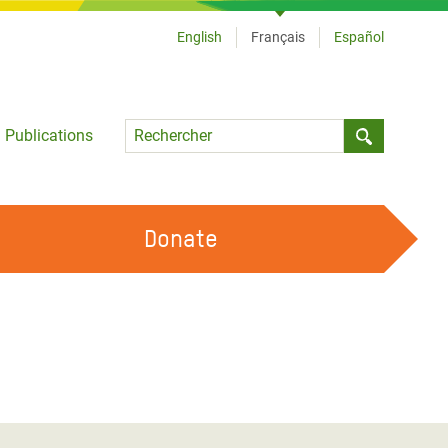
English
Français
Español
Language
Publications
Submit sea
Donate
TRAVAILLER AVEC NOUS
OUR FEMINIST PRINCIPLES
DEVENIR BÉNÉVOLE