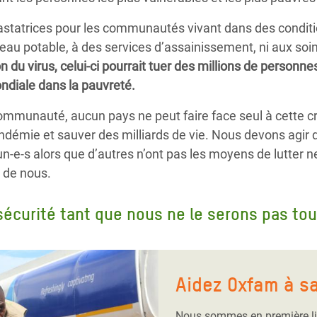
tatrices pour les communautés vivant dans des conditi
l’eau potable, à des services d’assainissement, ni aux so
n du virus, celui-ci pourrait tuer des millions de personn
ondiale dans la pauvreté.
munauté, aucun pays ne peut faire face seul à cette cri
démie et sauver des milliards de vie. Nous devons agir d
un-e-s alors que d’autres n’ont pas les moyens de lutter 
 de nous.
écurité tant que nous ne le serons pas tou
Aidez Oxfam à s
Nous sommes en première li