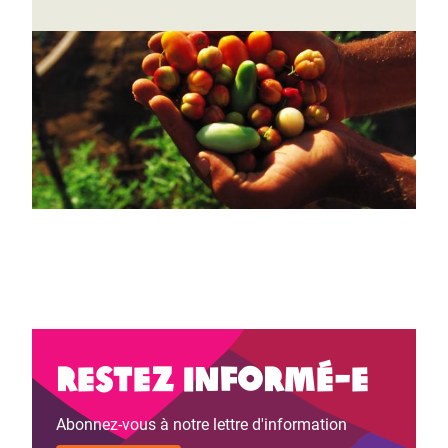
Page 1
Page
››
Pagination
suivante
Restez informé-e
Abonnez-vous à notre lettre d'information