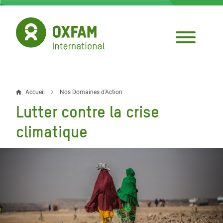
Aller
au
contenu
principal
Accueil
Nos Domaines d'Action
Fil
Lutter contre la crise
d'Ariane
climatique