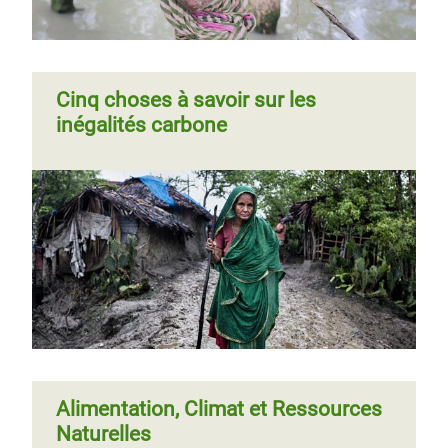
Qui fait les frais du réchauffement?
Cinq choses à savoir sur les
inégalités carbone
Typhon Phanfone : des vies
perdues et des moyens de
subsistance détruits pendant Noël
Page
‹‹
Page 2
Page
››
Pagination
précédente
suivante
Alimentation, Climat et Ressources
Naturelles