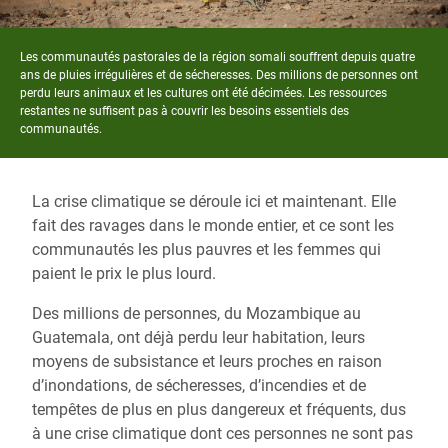
Les communautés pastorales de la région somali souffrent depuis quatre
ans de pluies irrégulières et de sécheresses. Des millions de personnes ont
perdu leurs animaux et les cultures ont été décimées. Les ressources
restantes ne suffisent pas à couvrir les besoins essentiels des
communautés.
La crise climatique se déroule ici et maintenant. Elle
fait des ravages dans le monde entier, et ce sont les
communautés les plus pauvres et les femmes qui
paient le prix le plus lourd.
Des millions de personnes, du Mozambique au
Guatemala, ont déjà perdu leur habitation, leurs
moyens de subsistance et leurs proches en raison
d’inondations, de sécheresses, d’incendies et de
tempêtes de plus en plus dangereux et fréquents, dus
à une crise climatique dont ces personnes ne sont pas