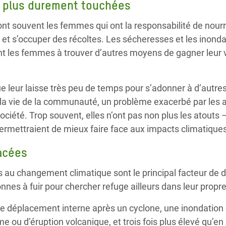
 plus durement touchées
t souvent les femmes qui ont la responsabilité de nourrir
u et s’occuper des récoltes. Les sécheresses et les inond
 les femmes à trouver d’autres moyens de gagner leur vie
ue leur laisse très peu de temps pour s’adonner à d’autres
à la vie de la communauté, un problème exacerbé par les 
ciété. Trop souvent, elles n’ont pas non plus les atouts – 
 permettraient de mieux faire face aux impacts climatique
acées
 au changement climatique sont le principal facteur de 
nnes à fuir pour chercher refuge ailleurs dans leur propr
e de déplacement interne après un cyclone, une inondation 
e ou d’éruption volcanique, et trois fois plus élevé qu’en s