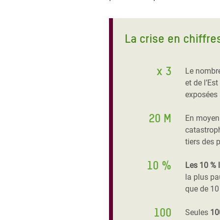
La crise en chiffre
x 3
Le nombre
et de l’Es
exposées 
20 M
En moyenn
catastroph
tiers des
10 %
Les 10 % l
la plus pa
que de 10
100
Seules
10