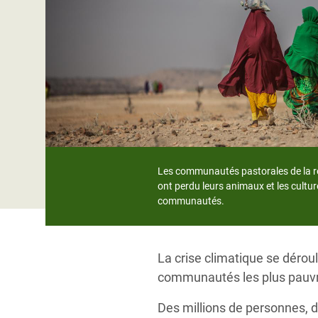
Conflits et Catastrophes
#MonClimatMonAvenir
Crise 
Alime
Inégalités Extrêmes et
Mettons Fin à la Souffrance qui se Cache
l’Est
Services Essentiels
Derrière notre Alimentation
Crise
Inequality and Rights in a
Les Violences Faites aux Femmes et aux
Digital Age
Filles, Ça Suffit !
Crise
au Ba
Gender, Rights, and Justice
Crise
Les communautés pastorales de la rég
Souda
ont perdu leurs animaux et les cultur
communautés.
Crise 
La crise climatique se déroul
communautés les plus pauvres
Des millions de personnes, 