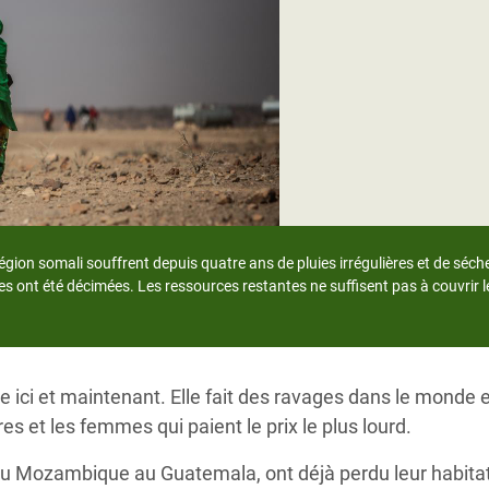
Climatique et
ntaire en Afrique de
 au Yémen
 des Réfugiés Rohingyas
ngladesh
 des Réfugié·es au
ion somali souffrent depuis quatre ans de pluies irrégulières et de séch
n du Sud
es ont été décimées. Les ressources restantes ne suffisent pas à couvrir l
en Syrie
e ici et maintenant. Elle fait des ravages dans le monde en
 et les femmes qui paient le prix le plus lourd.
du Mozambique au Guatemala, ont déjà perdu leur habita