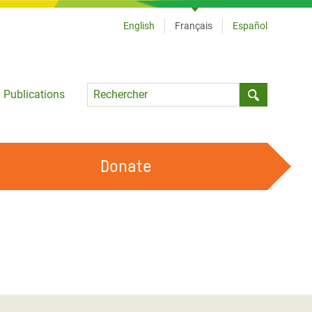
English
Français
Español
Language
Publications
Submit sea
Donate
TRAVAILLER AVEC NOUS
OUR FEMINIST PRINCIPLES
DEVENIR BÉNÉVOLE