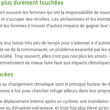
 plus durement touchées
t souvent les femmes qui ont la responsabilité de nourrir
u et s’occuper des récoltes. Les sécheresses et les inond
 les femmes à trouver d’autres moyens de gagner leur vie
ue leur laisse très peu de temps pour s’adonner à d’autres
à la vie de la communauté, un problème exacerbé par les 
ciété. Trop souvent, elles n’ont pas non plus les atouts – 
 permettraient de mieux faire face aux impacts climatique
acées
 au changement climatique sont le principal facteur de 
nnes à fuir pour chercher refuge ailleurs dans leur propr
e de déplacement interne après un cyclone, une inondation 
e ou d’éruption volcanique, et trois fois plus élevé qu’en s