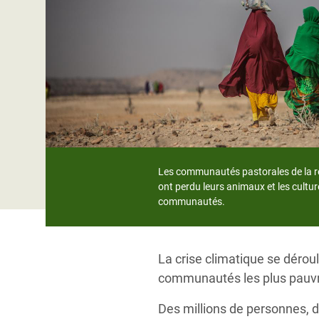
Conflits et Catastrophes
#MonClimatMonAvenir
Crise 
Alime
Inégalités Extrêmes et
Mettons Fin à la Souffrance qui se Cache
l’Est
Services Essentiels
Derrière notre Alimentation
Crise
Inequality and Rights in a
Les Violences Faites aux Femmes et aux
Digital Age
Filles, Ça Suffit !
Crise
au Ba
Gender, Rights, and Justice
Crise
Les communautés pastorales de la rég
Souda
ont perdu leurs animaux et les cultur
communautés.
Crise 
La crise climatique se déroul
communautés les plus pauvres
Des millions de personnes, 