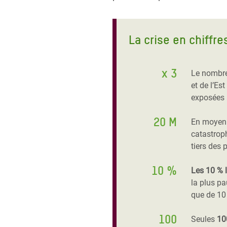
La crise en chiffre
x 3
Le nombre
et de l’Es
exposées 
20 M
En moyenn
catastroph
tiers des
10 %
Les 10 % l
la plus pa
que de 10
100
Seules
10