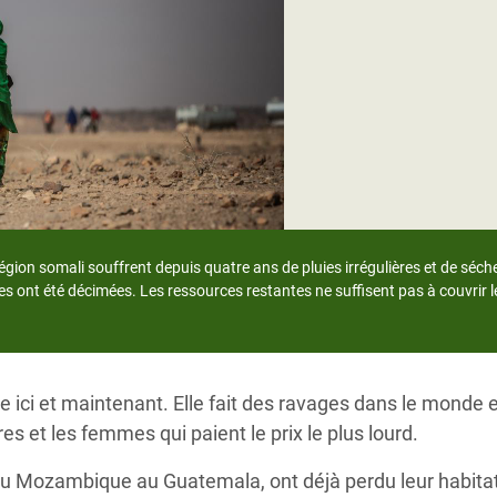
Climatique et
ntaire en Afrique de
 au Yémen
 des Réfugiés Rohingyas
ngladesh
 des Réfugié·es au
ion somali souffrent depuis quatre ans de pluies irrégulières et de séch
n du Sud
es ont été décimées. Les ressources restantes ne suffisent pas à couvrir l
en Syrie
e ici et maintenant. Elle fait des ravages dans le monde en
 et les femmes qui paient le prix le plus lourd.
du Mozambique au Guatemala, ont déjà perdu leur habita