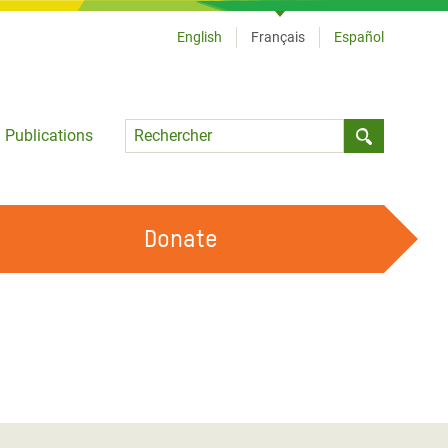
English
Français
Español
Language
Publications
Submit sea
Donate
TRAVAILLER AVEC NOUS
OUR FEMINIST PRINCIPLES
DEVENIR BÉNÉVOLE