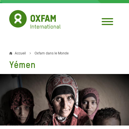
Aller
au
contenu
principal
Accueil
Oxfam dans le Monde
Fil
Yémen
d'Ariane