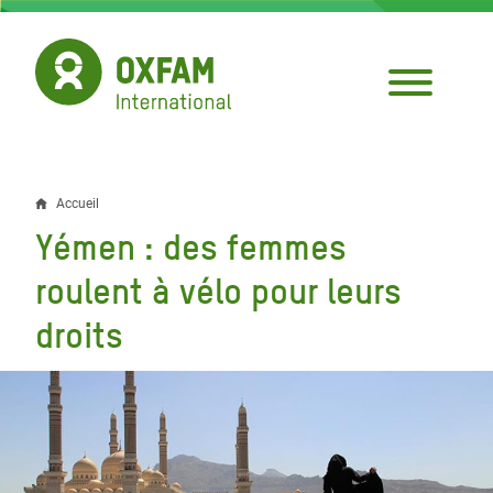
Aller
au
contenu
principal
Accueil
Fil
Yémen : des femmes
d'Ariane
roulent à vélo pour leurs
droits