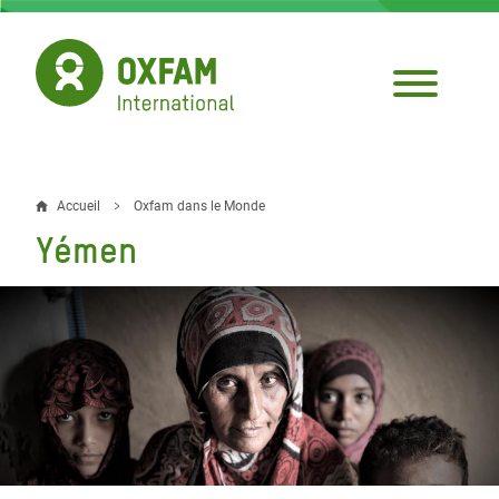
Aller
au
contenu
principal
Accueil
Oxfam dans le Monde
Fil
Yémen
d'Ariane