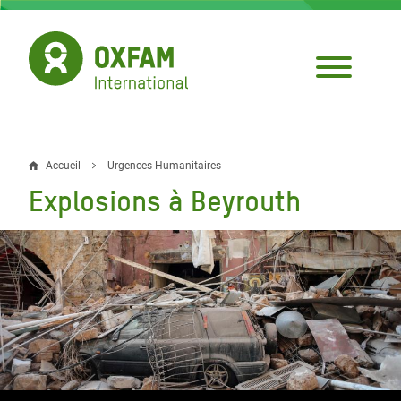
Aller
au
contenu
principal
Accueil
Urgences Humanitaires
Fil
Explosions à Beyrouth
d'Ariane