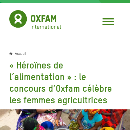
Aller
au
contenu
principal
Accueil
Fil
« Héroïnes de
d'Ariane
l’alimentation » : le
concours d’Oxfam célèbre
les femmes agricultrices