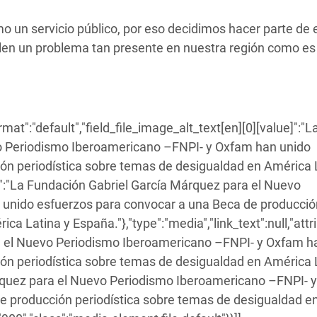
mo un servicio público, por eso decidimos hacer parte de 
elen un problema tan presente en nuestra región como es 
ormat":"default","field_file_image_alt_text[en][0][value]":"L
o Periodismo Iberoamericano –FNPI- y Oxfam han unido
ón periodística sobre temas de desigualdad en América 
ue]":"La Fundación Gabriel García Márquez para el Nuevo
unido esfuerzos para convocar a una Beca de producció
a Latina y España."},"type":"media","link_text":null,"attr
ra el Nuevo Periodismo Iberoamericano –FNPI- y Oxfam h
ón periodística sobre temas de desigualdad en América 
Márquez para el Nuevo Periodismo Iberoamericano –FNPI- 
e producción periodística sobre temas de desigualdad e