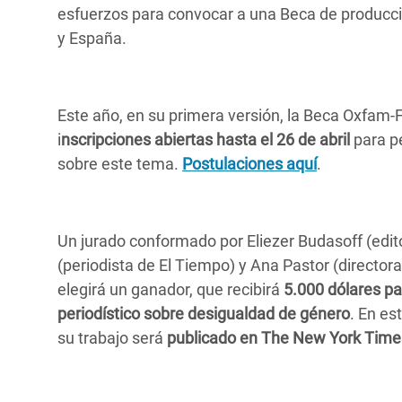
esfuerzos para convocar a una Beca de producci
Conflits et Catastrophes
#MonClimatMonAvenir
Crise 
y España.
Alime
Inégalités Extrêmes et
Mettons Fin à la Souffrance qui se Cache
l’Est
Services Essentiels
Derrière notre Alimentation
Crise
Este año, en su primera versión, la Beca Oxfam-
Inequality and Rights in a
Les Violences Faites aux Femmes et aux
i
nscripciones abiertas hasta el 26 de abril
para p
Digital Age
Filles, Ça Suffit !
Crise
sobre este tema.
Postulaciones aquí
.
au Ba
Gender, Rights, and Justice
Crise
Souda
Un jurado conformado por Eliezer Budasoff (edi
(periodista de El Tiempo) y Ana Pastor (directora
Crise 
elegirá un ganador, que recibirá
5.000 dólares par
periodístico sobre desigualdad de género
. En es
su trabajo será
publicado en The New York Time