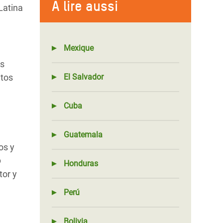
À lire aussi
Latina
Mexique
us
itos
El Salvador
Cuba
Guatemala
os y
o
Honduras
tor y
Perú
Bolivia