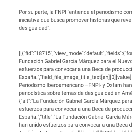
Por su parte, la FNPI “entiende el periodismo co
iniciativa que busca promover historias que rev
desigualdad”.
[[{"fid":"18715","view_mode":"default","fields":{"f
Fundación Gabriel García Márquez para el Nuev
esfuerzos para convocar a una Beca de producci
España.","field_file_image_title_text[en][0][val
Periodismo Iberoamericano –FNPI- y Oxfam han 
periodística sobre temas de desigualdad en Améric
{"alt":"La Fundación Gabriel García Márquez pa
esfuerzos para convocar a una Beca de producci
España.","title":"La Fundación Gabriel García 
han unido esfuerzos para convocar a una Beca d