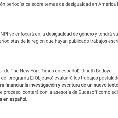
ón periodística sobre temas de desigualdad en América 
Climatique et
ntaire en Afrique de
 au Yémen
FNPI se enfocará en la
desigualdad de género
y tendrá s
eriodistas de la región que hayan publicado trabajos escr
 des Réfugiés Rohingyas
ngladesh
 des Réfugié·es au
n du Sud
tor de The New York Times en español), Jineth Bedoya
 del programa El Objetivo) evaluará los trabajos postulad
en Syrie
a financiar la investigación y escritura de un nuevo text
te proceso, contará con la asesoría de Budasoff como edi
s en español.