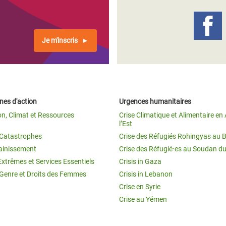
Je m'inscris
es d'action
Urgences humanitaires
on, Climat et Ressources
Crise Climatique et Alimentaire en 
l’Est
t Catastrophes
Crise des Réfugiés Rohingyas au 
ainissement
Crise des Réfugié·es au Soudan d
Extrêmes et Services Essentiels
Crisis in Gaza
 Genre et Droits des Femmes
Crisis in Lebanon
Crise en Syrie
Crise au Yémen