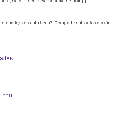
900","class":"media-element file-default"}}]]
interesado/a en esta beca? ¡Comparte esta información!
dades
o
o con
s