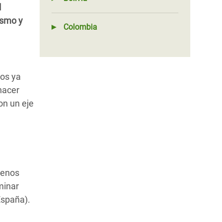
l
ismo y
Colombia
tos ya
hacer
on un eje
uenos
minar
España).