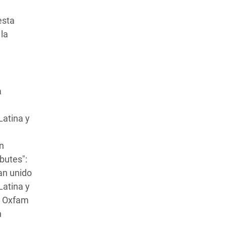
esta
la
a
Latina y
n
ibutes":
an unido
Latina y
y Oxfam
n