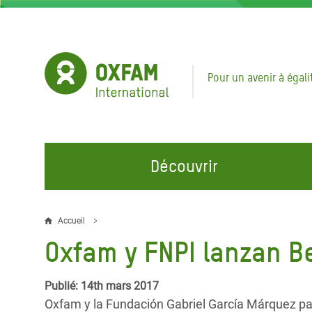
Aller
au
contenu
principal
Pour un avenir à égali
Découvrir
NOS DOMAINES D'ACTION
REJOINDRE NOS CAMPAGNES
URGE
Accueil
Fil
Oxfam y FNPI lanzan B
Eau et Assainissement
Climate Justice
Appel
d'Ariane
au Li
Alimentation, Climat et
Hands Off Our Spaces
Publié: 14th mars 2017
Ressources Naturelles
Crise 
Oxfam y la Fundación Gabriel García Márquez pa
Rejoignez la Communauté