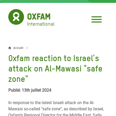
Aller
au
contenu
principal
Accueil
Fil
Oxfam reaction to Israel's
d'Ariane
attack on Al-Mawasi "safe
zone"
Publié: 13th juillet 2024
In response to the latest Israeli attack on the Al-
Mawasi so-called “safe zone”, as described by Israel,
Oxfam’s Regional Director for the Middle East, Sally