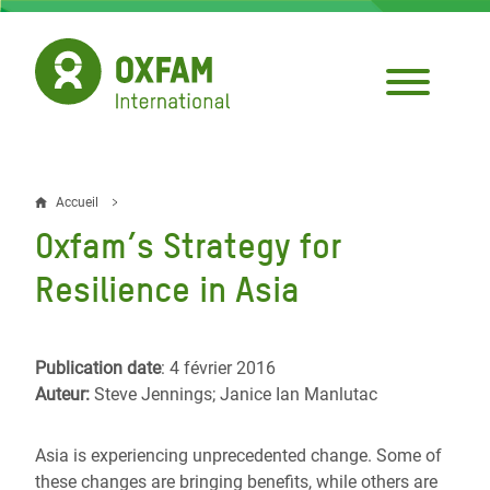
Aller
au
contenu
principal
Accueil
Fil
Oxfam’s Strategy for
d'Ariane
Resilience in Asia
Publication date
: 4 février 2016
Auteur:
Steve Jennings; Janice Ian Manlutac
Asia is experiencing unprecedented change. Some of
these changes are bringing benefits, while others are