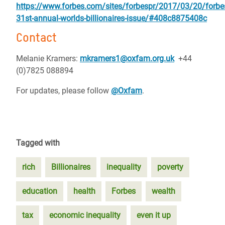
https://www.forbes.com/sites/forbespr/2017/03/20/forbe
31st-annual-worlds-billionaires-issue/#408c8875408c
Contact
Melanie Kramers:
mkramers1@oxfam.org.uk
+44
(0)7825 088894
For updates, please follow
@Oxfam
.
Tagged with
rich
Billionaires
inequality
poverty
education
health
Forbes
wealth
tax
economic inequality
even it up