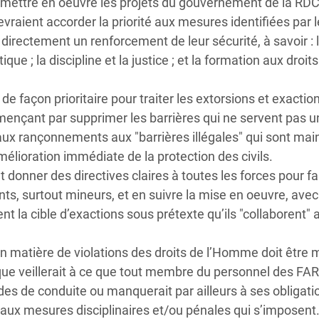
r mettre en oeuvre les projets du gouvernement de la RD
vraient accorder la priorité aux mesures identifiées par 
directement un renforcement de leur sécurité, à savoir : l
ique ; la discipline et la justice ; et la formation aux droit
r de façon prioritaire pour traiter les extorsions et exactio
nçant par supprimer les barrières qui ne servent pas u
n aux rançonnements aux "barrières illégales" qui sont ma
élioration immédiate de la protection des civils.
t donner des directives claires à toutes les forces pour fa
ts, surtout mineurs, et en suivre la mise en oeuvre, avec
ent la cible d’exactions sous prétexte qu’ils "collaborent" 
n matière de violations des droits de l’Homme doit être 
tique veillerait à ce que tout membre du personnel des FA
odes de conduite ou manquerait par ailleurs à ses obligati
aux mesures disciplinaires et/ou pénales qui s’imposent