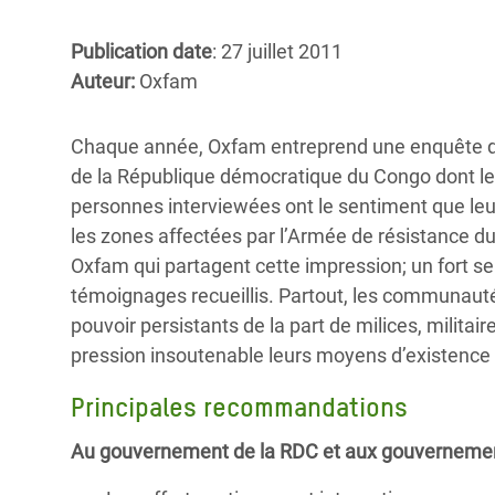
Conflits et Catastrophes
#MonClimatMonAvenir
Crise 
Alime
Publication date
: 27 juillet 2011
Inégalités Extrêmes et
Mettons Fin à la Souffrance qui se Cache
l’Est
Auteur:
Oxfam
Services Essentiels
Derrière notre Alimentation
Crise
Inequality and Rights in a
Les Violences Faites aux Femmes et aux
Chaque année, Oxfam entreprend une enquête d’en
Digital Age
Filles, Ça Suffit !
Crise
de la République démocratique du Congo dont les
au Ba
personnes interviewées ont le sentiment que leu
Gender, Rights, and Justice
les zones affectées par l’Armée de résistance d
Crise
Oxfam qui partagent cette impression; un fort se
Souda
témoignages recueillis. Partout, les communauté
pouvoir persistants de la part de milices, milita
Crise 
pression insoutenable leurs moyens d’existence e
Principales recommandations
Au gouvernement de la RDC et aux gouvernements