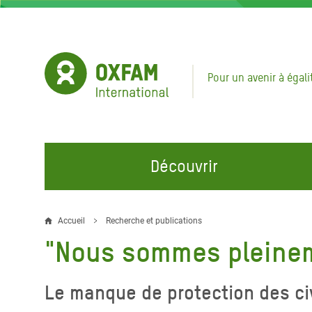
Aller
au
contenu
principal
Pour un avenir à égali
Découvrir
NOS DOMAINES D'ACTION
REJOINDRE NOS CAMPAGNES
URGE
Accueil
Recherche et publications
Fil
"Nous sommes pleinem
Eau et Assainissement
Climate Justice
Appel
d'Ariane
au Li
Alimentation, Climat et
Hands Off Our Spaces
Le manque de protection des ci
Ressources Naturelles
Crise 
Rejoignez la Communauté