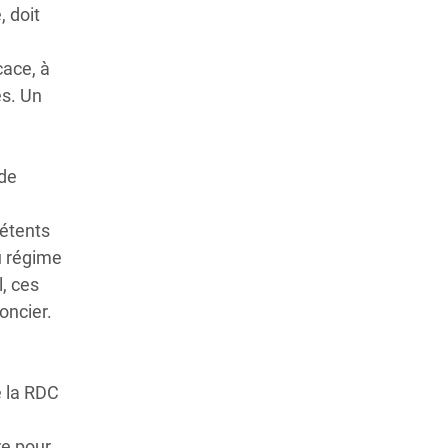
 doit
cace, à
es. Un
e
nde
pétents
u régime
l, ces
oncier.
e la RDC
re pour