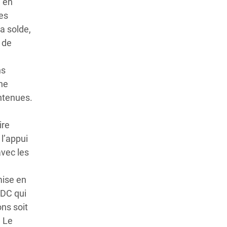
C en
les
a solde,
s de
ns
ne
intenues.
ire
 l’appui
avec les
mise en
RDC qui
ons soit
. Le