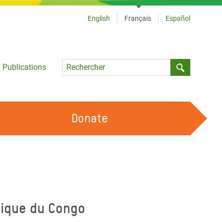
English
Français
Español
Language
Publications
Submit sea
Donate
TRAVAILLER AVEC NOUS
OUR FEMINIST PRINCIPLES
DEVENIR BÉNÉVOLE
tique du Congo