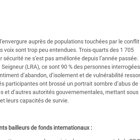
Climatique et
ntaire en Afrique de
 au Yémen
vergure auprès de populations touchées par le conflit à
 des Réfugiés Rohingyas
 voix sont trop peu entendues. Trois-quarts des 1 705
ngladesh
r sécurité ne s’est pas améliorée depuis l’année passée.
u Seigneur (LRA), ce sont 90 % des personnes interrogées
 des Réfugié·es au
ntiment d’abandon, d’isolement et de vulnérabilité resso
n du Sud
s participantes ont brossé un portrait sombre d’abus de
ires et d’autres autorités gouvernementales, mettant sous
en Syrie
t leurs capacités de survie.
 bailleurs de fonds internationaux :