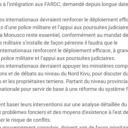
s à l’intégration aux FARDC, demandé depuis longue date,
s internationaux devraient renforcer le déploiement effi
 d’une police militaire et l’appui aux poursuites judiciair
 la Monusco reste essentiel, conformément au mandat d
e militaire s’installe de façon pérenne il faudra que le
nternationaux renforcent le déploiement efficace, à gra
olice militaire et l’appui aux poursuites judiciaires.
es internationaux devraient appuyer les ministères com
ons et de débats au niveau du Nord Kivu, pour discuter d
t les propriétaires terriens. Partant du niveau provincia
nationale pour servir de base à une réforme du système f
nt baser leurs interventions sur une analyse détaillée du
ux problèmes fonciers et des moyens d’existence à l’est d
r le risque de conflits.
e gouvernement congolais, doivent agir de façon prioritai