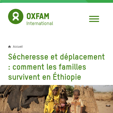
Aller
au
contenu
principal
Accueil
Fil
Sécheresse et déplacement
d'Ariane
: comment les familles
survivent en Éthiopie