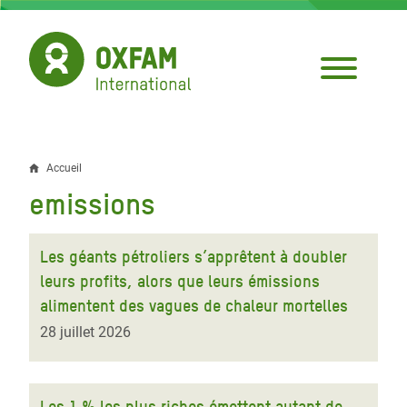
Aller
au
contenu
principal
Accueil
Fil
emissions
d'Ariane
Les géants pétroliers s’apprêtent à doubler
leurs profits, alors que leurs émissions
alimentent des vagues de chaleur mortelles
28 juillet 2026
Les 1 % les plus riches émettent autant de