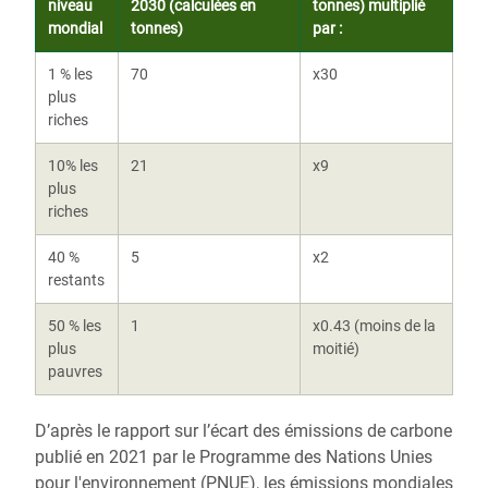
niveau
2030 (calculées en
tonnes) multiplié
mondial
tonnes)
par :
1 % les
70
x30
plus
riches
10% les
21
x9
plus
riches
40 %
5
x2
restants
50 % les
1
x0.43 (moins de la
plus
moitié)
pauvres
D’après le rapport sur l’écart des émissions de carbone
publié en 2021 par le Programme des Nations Unies
pour l'environnement (PNUE), les émissions mondiales