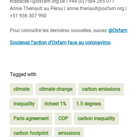
ktabacek1@oxfam.org.uk | +44 (0)7584 265 077
Annie Thériault au Pérou | annie.theriault@oxfam.org |
+51 936 307 990
Pour connaître les dernières nouvelles, suivez
@Oxfam
Soutenez l’action d’Oxfam face au coronavirus
.
Tagged with
climate
climate change
carbon emissions
inequality
richest 1%
1.5 degrees
Paris agreement
COP
carbon inequality
carbon footprint
emissions