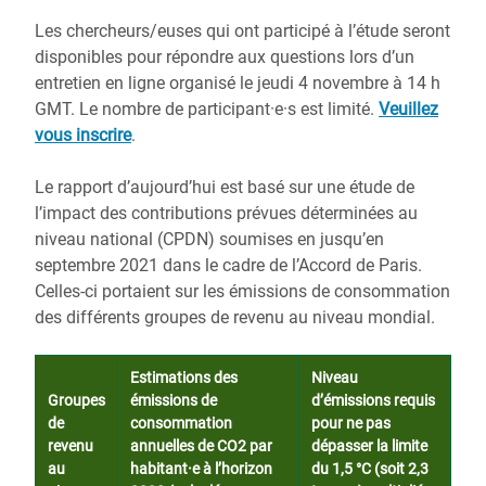
Les chercheurs/euses qui ont participé à l’étude seront
disponibles pour répondre aux questions lors d’un
entretien en ligne organisé le jeudi 4 novembre à 14 h
GMT. Le nombre de participant·e·s est limité.
Veuillez
vous inscrire
.
Le rapport d’aujourd’hui est basé sur une étude de
l’impact des contributions prévues déterminées au
niveau national (CPDN) soumises en jusqu’en
septembre 2021 dans le cadre de l’Accord de Paris.
Celles-ci portaient sur les émissions de consommation
des différents groupes de revenu au niveau mondial.
Estimations des
Niveau
Groupes
émissions de
d’émissions requis
de
consommation
pour ne pas
revenu
annuelles de CO2 par
dépasser la limite
au
habitant·e à l’horizon
du 1,5 °C (soit 2,3