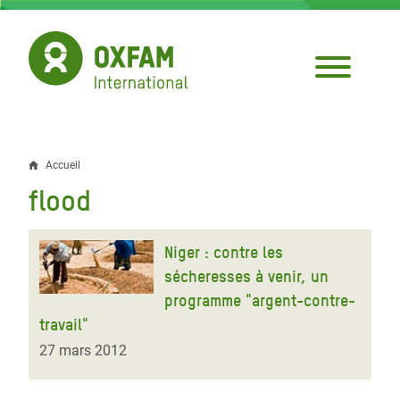
Aller
au
contenu
principal
Accueil
Fil
flood
d'Ariane
Niger : contre les
sécheresses à venir, un
programme "argent-contre-
travail"
27 mars 2012