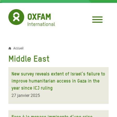
Aller
au
contenu
principal
Accueil
Fil
Middle East
d'Ariane
New survey reveals extent of Israel’s failure to
improve humanitarian access in Gaza in the
year since ICJ ruling
27 janvier 2025
Face à la menace imminente d’une crise