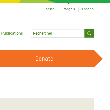
English
Français
Español
Language
Publications
Submit sea
Donate
TRAVAILLER AVEC NOUS
OUR FEMINIST PRINCIPLES
DEVENIR BÉNÉVOLE