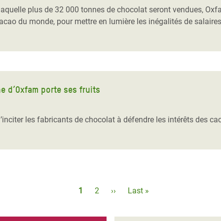
laquelle plus de 32 000 tonnes de chocolat seront vendues, Oxf
acao du monde, pour mettre en lumière les inégalités de salaires,
e d’Oxfam porte ses fruits
nciter les fabricants de chocolat à défendre les intérêts des cac
Pagination
Page
1
Page
2
Page
››
Dernière
Last »
courante
suivante
page