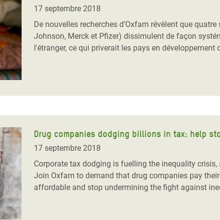
Climatique et
17 septembre 2018
ntaire en Afrique de
De nouvelles recherches d’Oxfam révèlent que quatre
Johnson, Merck et Pfizer) dissimulent de façon systém
l'étranger, ce qui priverait les pays en développement
 au Yémen
 des Réfugiés Rohingyas
ngladesh
 des Réfugié·es au
n du Sud
Drug companies dodging billions in tax: help st
en Syrie
17 septembre 2018
Corporate tax dodging is fuelling the inequality crisis
Join Oxfam to demand that drug companies pay their f
affordable and stop undermining the fight against in