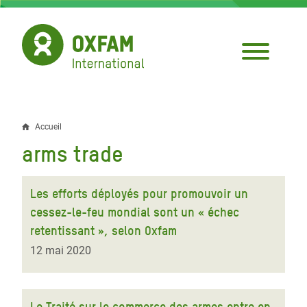
Aller
au
contenu
principal
Accueil
Fil
arms trade
d'Ariane
Les efforts déployés pour promouvoir un
cessez-le-feu mondial sont un « échec
retentissant », selon Oxfam
12 mai 2020
Le Traité sur le commerce des armes entre en