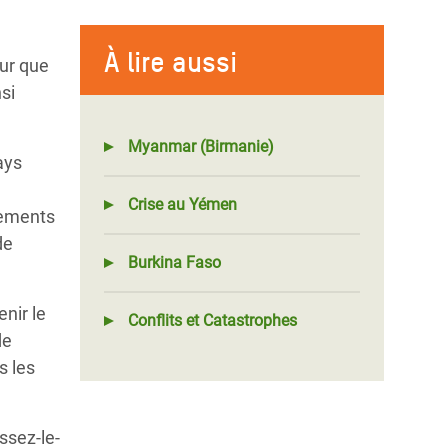
À lire aussi
our que
si
Myanmar (Birmanie)
ays
Crise au Yémen
sements
de
Burkina Faso
nir le
Conflits et Catastrophes
de
s les
ssez-le-