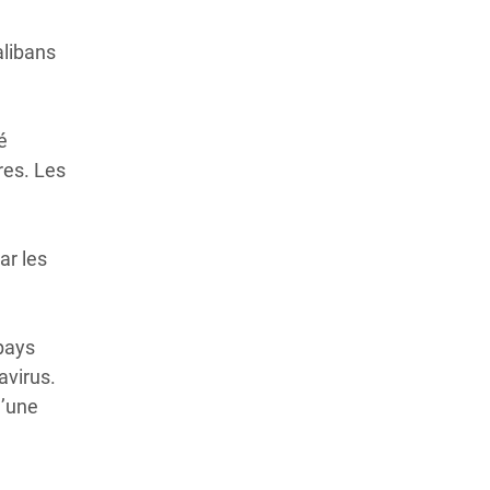
alibans
é
res. Les
ar les
pays
avirus.
u’une