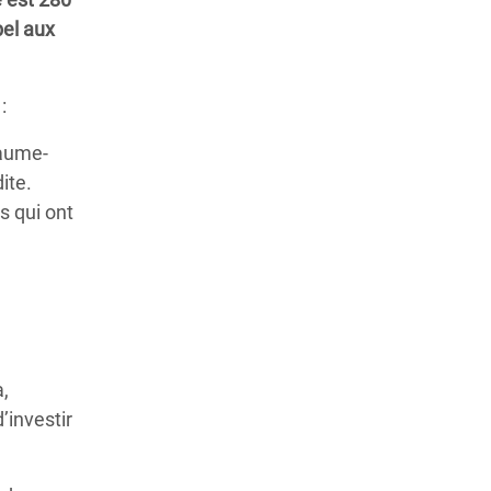
pel aux
:
yaume-
ite.
 qui ont
a,
’investir