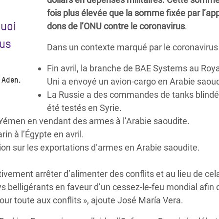
fois plus élevée que la somme fixée par l’ap
quoi
dons de l’ONU contre le coronavirus
.
lus
Dans un contexte marqué par le coronavirus 
Fin avril, la branche de BAE Systems au Ro
à Aden.
Uni a envoyé un avion-cargo en Arabie saoud
La Russie a des commandes de tanks blindés
été testés en Syrie.
 Yémen en vendant des armes à l’Arabie saoudite.
in à l’Égypte en avril.
ion sur les exportations d’armes en Arabie saoudite.
vement arrêter d’alimenter des conflits et au lieu de cel
ys belligérants en faveur d’un cessez-le-feu mondial afin d
ur toute aux conflits », ajoute José María Vera.