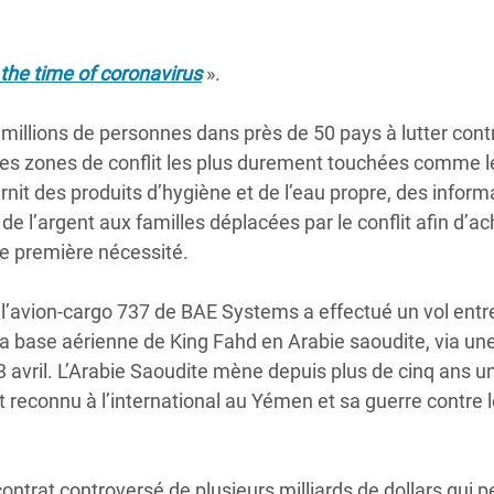
n the time of coronavirus
».
millions de personnes dans près de 50 pays à lutter contr
 des zones de conflit les plus durement touchées comme l
nit des produits d’hygiène et de l’eau propre, des inform
de l’argent aux familles déplacées par le conflit afin d’ac
de première nécessité.
l’avion-cargo 737 de BAE Systems a effectué un vol entre
la base aérienne de King Fahd en Arabie saoudite, via un
 23 avril. L’Arabie Saoudite mène depuis plus de cinq ans u
 reconnu à l’international au Yémen et sa guerre contre 
trat controversé de plusieurs milliards de dollars qui 