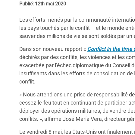
Publié: 12th mai 2020
Conflits et Catastrophes
#MonClimatMonAvenir
Crise 
Alime
Inégalités Extrêmes et
Mettons Fin à la Souffrance qui se Cache
Les efforts menés par la communauté internation
l’Est
Services Essentiels
Derrière notre Alimentation
les pays touchés par le conflit – et le monde ent
Crise
sauver des millions de vie se sont soldés par un
Inequality and Rights in a
Les Violences Faites aux Femmes et aux
Digital Age
Filles, Ça Suffit !
Crise
Dans son nouveau rapport «
Conflict in the time
au Ba
déchirés par des conflits, les violences et les c
Gender, Rights, and Justice
exacerbée par l’échec diplomatique du Conseil d
Crise
insuffisants dans les efforts de consolidation de
Souda
conflit.
Crise 
« Nous attendions une prise de responsabilité de
cessez-le-feu tout en continuant de participer a
déployer des opérations militaires, de vendre de
conflits. », affirme José María Vera, directeur gé
Le vendredi 8 mai, les États-Unis ont finalement 