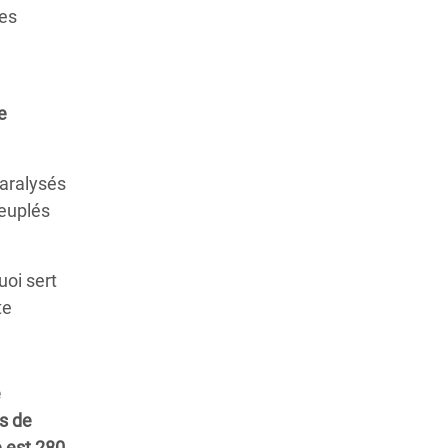
les
e
paralysés
peuplés
uoi sert
te
é
ds de
 est 280