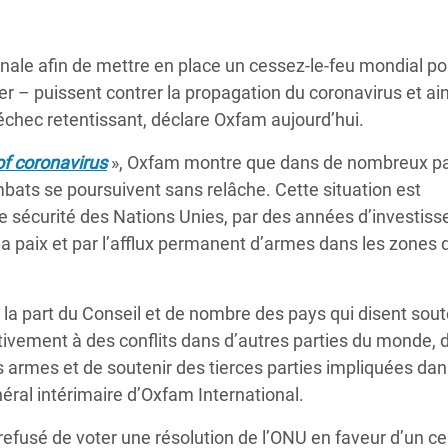
Climatique et
ntaire en Afrique de
ale afin de mettre en place un cessez-le-feu mondial p
ier – puissent contrer la propagation du coronavirus et ain
 au Yémen
 échec retentissant, déclare Oxfam aujourd’hui.
 des Réfugiés Rohingyas
 of coronavirus
», Oxfam montre que dans de nombreux p
ngladesh
ombats se poursuivent sans relâche. Cette situation est
e sécurité des Nations Unies, par des années d’investis
 des Réfugié·es au
 la paix et par l’afflux permanent d’armes dans les zones 
n du Sud
en Syrie
 la part du Conseil et de nombre des pays qui disent soute
ctivement à des conflits dans d’autres parties du monde, 
s armes et de soutenir des tierces parties impliquées dan
néral intérimaire d’Oxfam International.
refusé de voter une résolution de l’ONU en faveur d’un ce