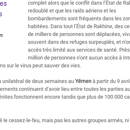
des
complet alors que le conflit dans l’État de R
redoublé et que les raids aériens et les
s
bombardements sont fréquents dans les zo
habitées. Dans tout l’État de Rakhine, des c
de milliers de personnes sont déplacées, viv
am
souvent dans des refuges surpeuplés, et n’o
accès très limité aux services de santé. Près
million de personnes n’ont aucun accès à Int
s sur le virus peut sauver des vies.
u unilatéral de deux semaines au
Yémen
à partir du 9 avril
ments continuent d’avoir lieu entre toutes les parties au 
énites fonctionnent encore tandis que plus de 100 000 ca
ré le cessez-le-feu, mais pas les autres groupes armés, ni 