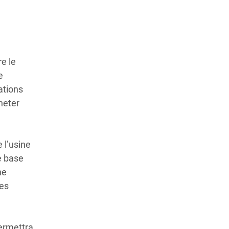
e le
e
ations
heter
 l’usine
e base
ne
les
permettra