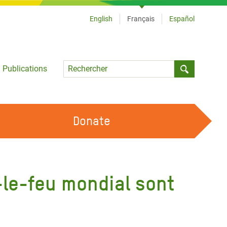
English
Français
Español
Language
Publications
Submit sea
Donate
TRAVAILLER AVEC NOUS
OUR FEMINIST PRINCIPLES
-le-feu mondial sont
DEVENIR BÉNÉVOLE