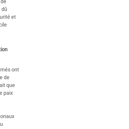
 de
s dû
urité et
cile
tion
rmés ont
te de
fait que
e paix
tionaux
eu